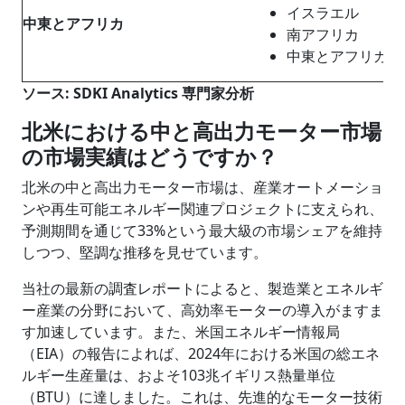
イスラエル
中東
と
アフリカ
南アフリカ
中東とアフリカの
ソース: SDKI Analytics 専門家分析
北米における中と高出力モーター市場
の市場実績はどうですか？
北米の中と高出力モーター市場は、産業オートメーショ
ンや再生可能エネルギー関連プロジェクトに支えられ、
予測期間を通じて33%という最大級の市場シェアを維持
しつつ、堅調な推移を見せています。
当社の最新の調査レポートによると、製造業とエネルギ
ー産業の分野において、高効率モーターの導入がますま
す加速しています。また、米国エネルギー情報局
（EIA）の報告によれば、2024年における米国の総エネ
ルギー生産量は、およそ103兆イギリス熱量単位
（BTU）に達しました。これは、先進的なモーター技術