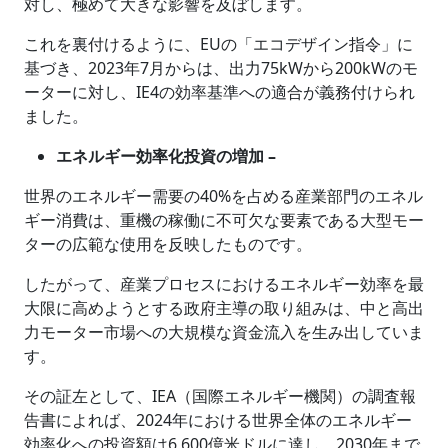
対し、極めて大きな影響を及ぼします。
これを裏付けるように、EUの「エコデザイン指令」に
基づき、2023年7月からは、出力75kWから200kWのモ
ーターに対し、IE4の効率基準への適合が義務付けられ
ました。
エネルギー効率化投資の増加 –
世界のエネルギー需要の40%を占める産業部門のエネル
ギー消費は、重機の稼働に不可欠な要素である大型モー
ターの広範な使用を反映したものです。
したがって、産業プロセスにおけるエネルギー効率を最
大限に高めようとする政府主導の取り組みは、中と高出
力モーター市場への大規模な資金流入を生み出していま
す。
その証左として、IEA（国際エネルギー機関）の調査報
告書によれば、2024年における世界全体のエネルギー
効率化への投資額は6,600億米ドルに達し、2030年まで