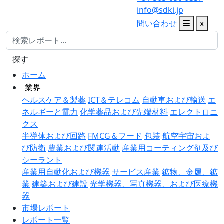
info@sdki.jp
問い合わせ
x
探す
ホーム
業界
ヘルスケア＆製薬
ICT＆テレコム
自動車および輸送
エ
ネルギーと電力
化学薬品および先端材料
エレクトロニ
クス
半導体および回路
FMCG＆フード
包装
航空宇宙およ
び防衛
農業および関連活動
産業用コーティング剤及び
シーラント
産業用自動化および機器
サービス産業
鉱物、金属、鉱
業
建築および建設
光学機器、写真機器、および医療機
器
市場レポート
レポート一覧