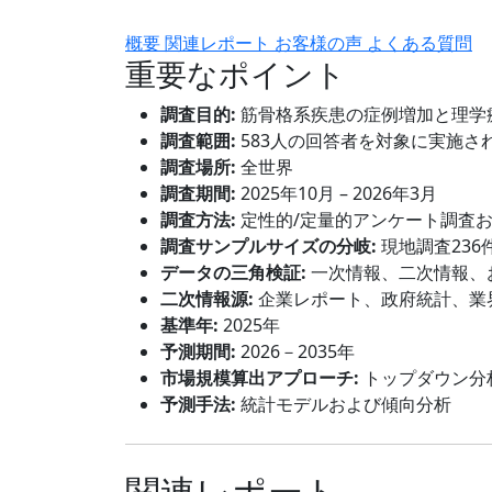
概要
関連レポート
お客様の声
よくある質問
重要なポイント
調査目的:
筋骨格系疾患の症例増加と理学
調査範囲:
583人の回答者を対象に実施さ
調査場所:
全世界
調査期間:
2025年10月 – 2026年3月
調査方法:
定性的/定量的アンケート調査
調査サンプルサイズの分岐:
現地調査236
データの三角検証:
一次情報、二次情報、
二次情報源:
企業レポート、政府統計、業
基準年:
2025年
予測期間:
2026－2035年
市場規模算出アプローチ:
トップダウン分
予測手法:
統計モデルおよび傾向分析
関連レポート