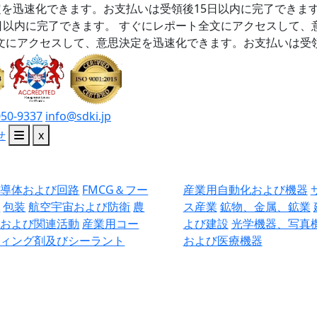
を迅速化できます。お支払いは受領後15日以内に完了できま
日以内に完了できます。
すぐにレポート全文にアクセスして、
文にアクセスして、意思決定を迅速化できます。お支払いは受領
050-9337
info@sdki.jp
せ
x
半導体および回路
FMCG＆フー
産業用自動化および機器
ド
包装
航空宇宙および防衛
農
ス産業
鉱物、金属、鉱業
業および関連活動
産業用コー
よび建設
光学機器、写真
ティング剤及びシーラント
および医療機器