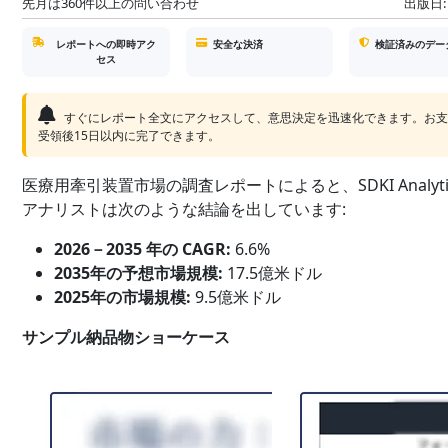
先月は360件以上の問い合わせ
出版日:
レポートへの即時アク
安全な決済
検証済みのデー
セス
すぐにレポート全文にアクセスして、意思決定を迅速化できます。お
受領後15日以内に完了できます。
医療用牽引装置市場の調査レポートによると、SDKI Analyti
アナリストは次のような結論を出しています:
2026－2035 年の CAGR:
6.6%
2035年の予想市場規模:
17.5億米ドル
2025年の市場規模:
9.5億米ドル
サンプル納品物ショーケース