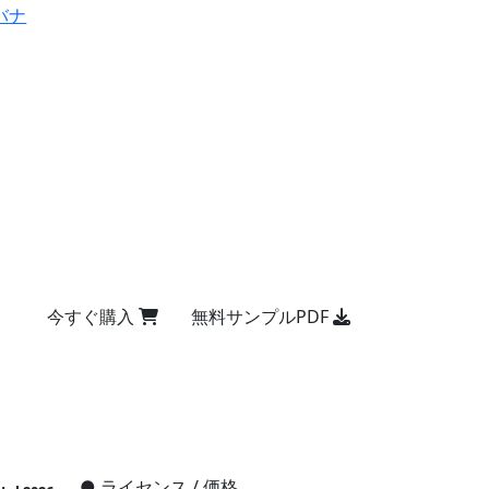
バナ
今すぐ購入
無料サンプルPDF
●
ライセンス / 価格