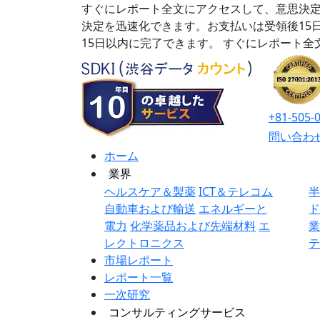
すぐにレポート全文にアクセスして、意思決定
決定を迅速化できます。お支払いは受領後15
15日以内に完了できます。
すぐにレポート全
+81-505-
問い合わ
ホーム
業界
ヘルスケア＆製薬
ICT＆テレコム
自動車および輸送
エネルギーと
電力
化学薬品および先端材料
エ
レクトロニクス
市場レポート
レポート一覧
一次研究
コンサルティングサービス