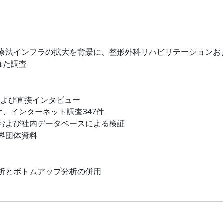
療法インフラの拡大を背景に、整形外科リハビリテーションお
れた調査
および直接インタビュー
件、インターネット調査347件
および社内データベースによる検証
界団体資料
析とボトムアップ分析の併用