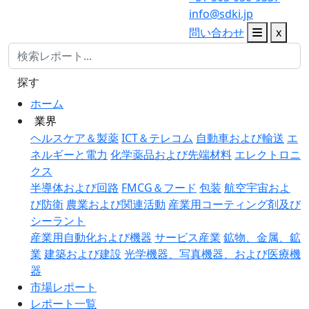
info@sdki.jp
問い合わせ
x
探す
ホーム
業界
ヘルスケア＆製薬
ICT＆テレコム
自動車および輸送
エ
ネルギーと電力
化学薬品および先端材料
エレクトロニ
クス
半導体および回路
FMCG＆フード
包装
航空宇宙およ
び防衛
農業および関連活動
産業用コーティング剤及び
シーラント
産業用自動化および機器
サービス産業
鉱物、金属、鉱
業
建築および建設
光学機器、写真機器、および医療機
器
市場レポート
レポート一覧