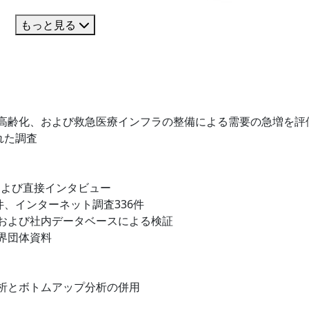
もっと見る
高齢化、および救急医療インフラの整備による需要の急増を評
れた調査
および直接インタビュー
件、インターネット調査336件
および社内データベースによる検証
界団体資料
析とボトムアップ分析の併用