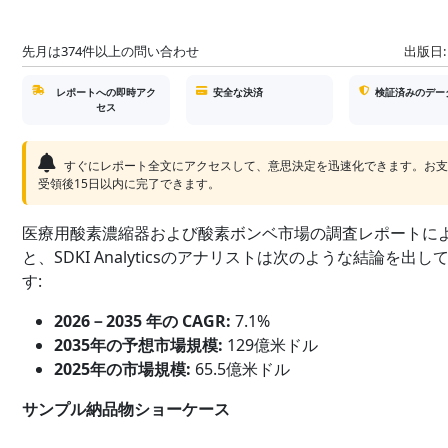
先月は374件以上の問い合わせ
出版日:
レポートへの即時アク
安全な決済
検証済みのデー
セス
すぐにレポート全文にアクセスして、意思決定を迅速化できます。お
受領後15日以内に完了できます。
医療用酸素濃縮器および酸素ボンベ市場の調査レポートに
と、SDKI Analyticsのアナリストは次のような結論を出し
す:
2026－2035 年の CAGR:
7.1%
2035年の予想市場規模:
129億米ドル
2025年の市場規模:
65.5億米ドル
サンプル納品物ショーケース