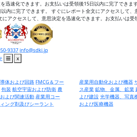
を迅速化できます。お支払いは受領後15日以内に完了できま
日以内に完了できます。
すぐにレポート全文にアクセスして、
文にアクセスして、意思決定を迅速化できます。お支払いは受領
050-9337
info@sdki.jp
せ
x
半導体および回路
FMCG＆フー
産業用自動化および機器
ド
包装
航空宇宙および防衛
農
ス産業
鉱物、金属、鉱業
業および関連活動
産業用コー
よび建設
光学機器、写真
ティング剤及びシーラント
および医療機器