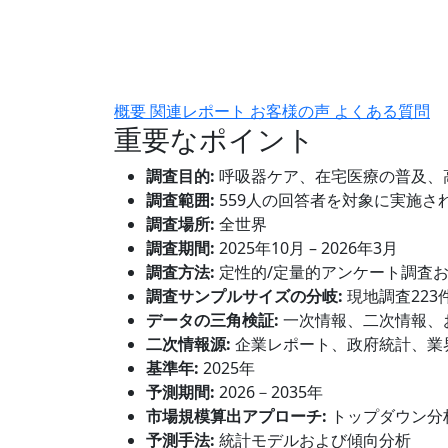
概要
関連レポート
お客様の声
よくある質問
重要なポイント
調査目的:
呼吸器ケア、在宅医療の普及、
調査範囲:
559人の回答者を対象に実施さ
調査場所:
全世界
調査期間:
2025年10月 – 2026年3月
調査方法:
定性的/定量的アンケート調査
調査サンプルサイズの分岐:
現地調査223
データの三角検証:
一次情報、二次情報、
二次情報源:
企業レポート、政府統計、業
基準年:
2025年
予測期間:
2026－2035年
市場規模算出アプローチ:
トップダウン分
予測手法:
統計モデルおよび傾向分析