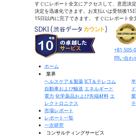
すぐにレポート全文にアクセスして、意思決定
決定を迅速化できます。お支払いは受領後15
15日以内に完了できます。
すぐにレポート全
+81-505-
問い合わ
ホーム
業界
ヘルスケア＆製薬
ICT＆テレコム
自動車および輸送
エネルギーと
電力
化学薬品および先端材料
エ
レクトロニクス
市場レポート
レポート一覧
一次研究
コンサルティングサービス