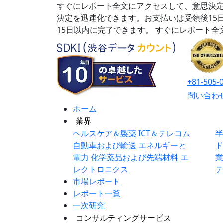
すぐにレポート全文にアクセスして、意思決定
決定を迅速化できます。お支払いは受領後15
15日以内に完了できます。
すぐにレポート全
+81-505-
問い合わ
ホーム
業界
ヘルスケア＆製薬
ICT＆テレコム
自動車および輸送
エネルギーと
電力
化学薬品および先端材料
エ
レクトロニクス
市場レポート
レポート一覧
一次研究
コンサルティングサービス