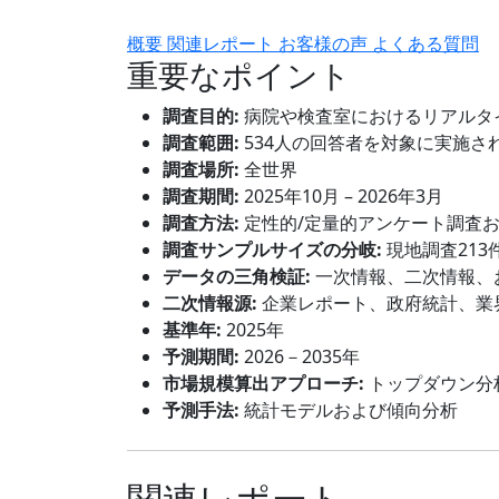
概要
関連レポート
お客様の声
よくある質問
重要なポイント
調査目的:
病院や検査室におけるリアルタ
調査範囲:
534人の回答者を対象に実施さ
調査場所:
全世界
調査期間:
2025年10月 – 2026年3月
調査方法:
定性的/定量的アンケート調査
調査サンプルサイズの分岐:
現地調査213
データの三角検証:
一次情報、二次情報、
二次情報源:
企業レポート、政府統計、業
基準年:
2025年
予測期間:
2026－2035年
市場規模算出アプローチ:
トップダウン分
予測手法:
統計モデルおよび傾向分析
関連レポート