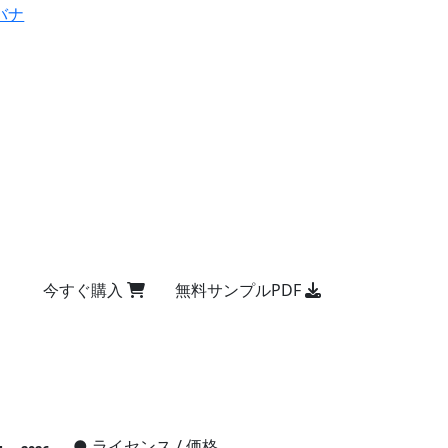
バナ
今すぐ購入
無料サンプルPDF
●
ライセンス / 価格