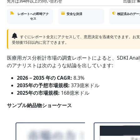
先月は394件以上の問い合わせ
出版日:
M
レポートへの即時アク
安全な決済
検証済みのデー
セス
すぐにレポート全文にアクセスして、意思決定を迅速化できます。お
受領後15日以内に完了できます。
医療用ガス分析計市場の調査レポートによると、SDKI Analyt
のアナリストは次のような結論を出しています:
2026－2035 年の CAGR:
8.3%
2035年の予想市場規模:
373億米ドル
2025年の市場規模:
168億米ドル
サンプル納品物ショーケース