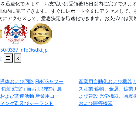
を迅速化できます。お支払いは受領後15日以内に完了できま
日以内に完了できます。
すぐにレポート全文にアクセスして、
文にアクセスして、意思決定を迅速化できます。お支払いは受領
050-9337
info@sdki.jp
せ
x
半導体および回路
FMCG＆フー
産業用自動化および機器
ド
包装
航空宇宙および防衛
農
ス産業
鉱物、金属、鉱業
業および関連活動
産業用コー
よび建設
光学機器、写真
ティング剤及びシーラント
および医療機器