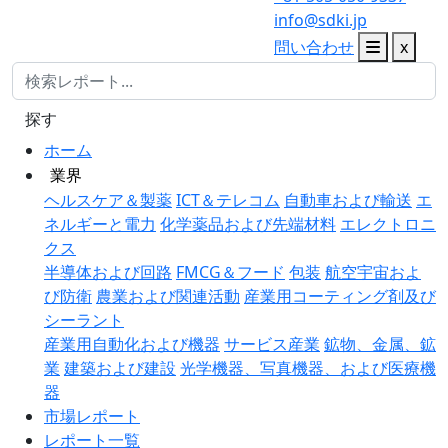
info@sdki.jp
問い合わせ
x
探す
ホーム
業界
ヘルスケア＆製薬
ICT＆テレコム
自動車および輸送
エ
ネルギーと電力
化学薬品および先端材料
エレクトロニ
クス
半導体および回路
FMCG＆フード
包装
航空宇宙およ
び防衛
農業および関連活動
産業用コーティング剤及び
シーラント
産業用自動化および機器
サービス産業
鉱物、金属、鉱
業
建築および建設
光学機器、写真機器、および医療機
器
市場レポート
レポート一覧