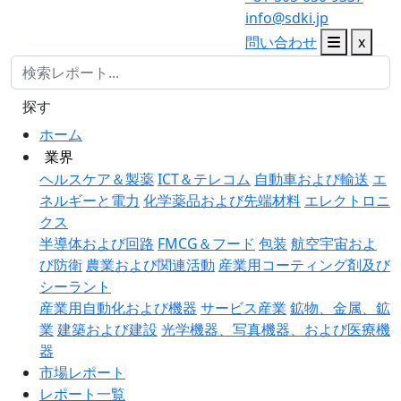
info@sdki.jp
問い合わせ
x
探す
ホーム
業界
ヘルスケア＆製薬
ICT＆テレコム
自動車および輸送
エ
ネルギーと電力
化学薬品および先端材料
エレクトロニ
クス
半導体および回路
FMCG＆フード
包装
航空宇宙およ
び防衛
農業および関連活動
産業用コーティング剤及び
シーラント
産業用自動化および機器
サービス産業
鉱物、金属、鉱
業
建築および建設
光学機器、写真機器、および医療機
器
市場レポート
レポート一覧