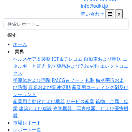
info@sdki.jp
問い合わせ
x
探す
ホーム
業界
ヘルスケア＆製薬
ICT＆テレコム
自動車および輸送
エ
ネルギーと電力
化学薬品および先端材料
エレクトロニ
クス
半導体および回路
FMCG＆フード
包装
航空宇宙およ
び防衛
農業および関連活動
産業用コーティング剤及び
シーラント
産業用自動化および機器
サービス産業
鉱物、金属、鉱
業
建築および建設
光学機器、写真機器、および医療機
器
市場レポート
レポート一覧