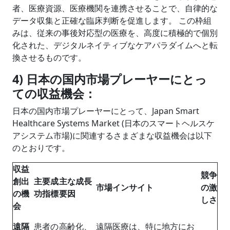
者、医療資源、医療機関を連携させることで、自律的な
データ収集と正確な臨床判断を促進します。 この枠組
みは、従来の事後対応型の医療を、高度に積極的で個別
化された、デジタルネイティブなケアパラダイムへと転
換させるものです。
4) 日本の国内市場プレーヤーにとっ
ての収益機会：
日本の国内市場プレーヤーにとって、Japan Smart
Healthcare Systems Market (日本のスマートヘルスケ
アシステム市場)に関連するさまざまな収益機会は以下
のとおりです。
収益
競争
創出
主要成
主な成長
市場インサイト
の激
の機
功指標
要因
しさ
会
遠隔
患者の
高齢化、
遠隔医療は、特に地方にお