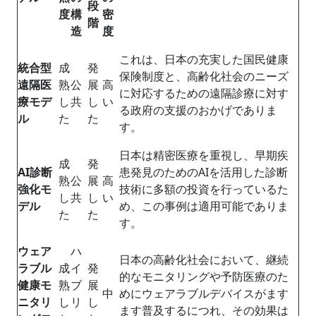
段
度
構
密
階
造
度
これは、日本の充実した国民健康
統合型
成
発
保険制度と、高齢化社会のニーズ
遠隔医
熟
公
展
高
に対応するための遠隔診療に対す
療モデ
し
共
し
い
る政府の支援のおかげでありま
ル
た
た
す。
日本は精密医療を重視し、早期疾
成
発
AI診断
患発見のためのAIを活用した診断
熟
公
展
高
強化モ
技術に多額の投資を行っているた
し
共
し
い
デル
め、この事例は適用可能でありま
た
た
す。
ウェア
ハ
日本の高齢化社会において、継続
ラブル
成
イ
発
的なモニタリングや予防医療のた
健康モ
熟
ブ
展
中
めにウェアラブルデバイスがます
ニタリ
し
リ
し
ます普及するにつれ、その効果は