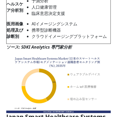
予測分析
ヘルスケ
人口健康管理
ア分析別
臨床意思決定支援
医用画像
AIイメージングシステム
処理及び
携帯型診断機器
診断別
クラウドイメージングプラットフォーム
ソース: SDKI Analytics 専門家分析
Japan Smart Healthcare Systems