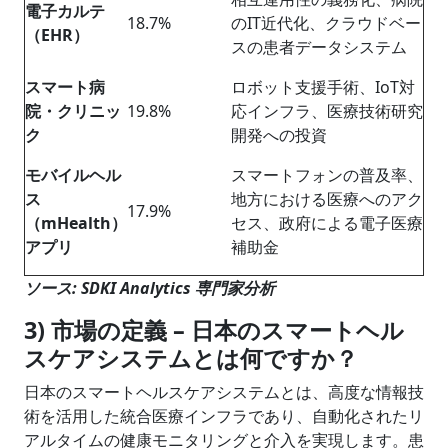
電子カルテ
18.7%
のIT近代化、クラウドベー
（EHR）
スの患者データシステム
スマート病
ロボット支援手術、IoT対
院・クリニッ
19.8%
応インフラ、医療技術研究
ク
開発への投資
モバイルヘル
スマートフォンの普及率、
ス
地方における医療へのアク
17.9%
（mHealth）
セス、政府による電子医療
アプリ
補助金
ソース: SDKI Analytics 専門家分析
3) 市場の定義 – 日本のスマートヘル
スケアシステムとは何ですか？
日本のスマートヘルスケアシステムとは、高度な情報技
術を活用した統合医療インフラであり、自動化されたリ
アルタイムの健康モニタリングと介入を実現します。患