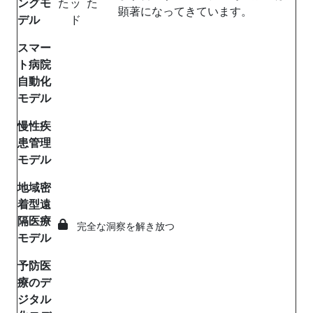
ングモ
た
ッ
た
顕著になってきています。
デル
ド
スマー
ト病院
自動化
モデル
慢性疾
患管理
モデル
地域密
着型遠
隔医療
完全な洞察を解き放つ
モデル
予防医
療のデ
ジタル