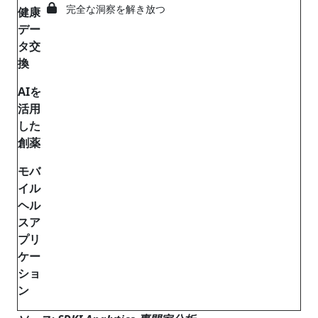
完全な洞察を解き放つ
健康
デー
タ交
換
AIを
活用
した
創薬
モバ
イル
ヘル
スア
プリ
ケー
ショ
ン