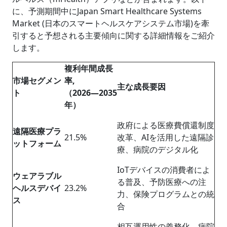
に、予測期間中にJapan Smart Healthcare Systems
Market (日本のスマートヘルスケアシステム市場)を牽
引すると予想される主要傾向に関する詳細情報をご紹介
します。
複利年間成長
市場セグメン
率,
主な成長要因
ト
（2026―2035
年）
政府による医療費償還制度
遠隔医療プラ
21.5%
改革、AIを活用した遠隔診
ットフォーム
療、病院のデジタル化
IoTデバイスの消費者によ
ウェアラブル
る普及、予防医療への注
ヘルスデバイ
23.2%
力、保険プログラムとの統
ス
合
相互運用性の義務化、病院