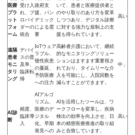
医療
受け入
政府支
いて、患者と医療提供者と
プラ
れ、プ
援、パン
のやり取りのあり方を変革
高い
ット
ロバイ
デミック
しつつあり、デジタル診療
フォ
ダーの
による需
に対する強力な規制上の支
ーム
統合
要
援も得られています。
IoTウェア
高齢者介護において、継続
遠隔
デバイ
ラブル、
的なモニタリングソリュー
患者
スの普
慢性疾患
ションはますます重要視さ
モニ
及率、
中」
の蔓延、
れており、タイムリーな介
タリ
臨床転
予防医療
入を可能にし、入院回数を
ング
帰
への注力
減らすことができます。
AIアルゴ
リズム、
AIを活用したツールは、ワ
精度、
医療のデ
ークフローを変革し、疾病
AI診
臨床導
ジタル
検出の効率を向上させ、日
高い
断
入
化、早期
本の精密医療推進の取り組
発見への
みと合致しています。