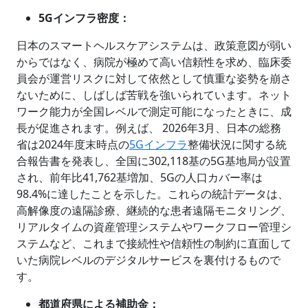
5Gインフラ密度：
日本のスマートヘルスケアシステムは、政策意図が弱い
からではなく、病院が極めて高い信頼性を求め、臨床委
員会が運営リスクに対して依然として慎重な姿勢を崩さ
ないために、しばしば苦戦を強いられています。ネット
ワーク能力が全国レベルで測定可能になったときに、成
長が促進されます。例えば、 2026年3月、日本の総務
省は2024年度末時点の
5Gインフラ
整備状況に関する統
合報告書を発表し、全国に302,118基の5G基地局が設置
され、前年比41,762基増加、5Gの人口カバー率は
98.4%に達したことを示した。これらの統計データは、
高解像度の遠隔診療、継続的な患者遠隔モニタリング、
リアルタイムの資産管理システムやワークフロー管理シ
ステムなど、これまで接続性や信頼性の制約に直面して
いた病院レベルのデジタルサービスを裏付けるもので
す。
都道府県による補助金：