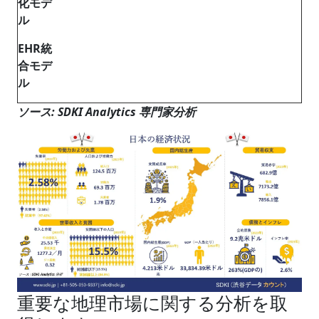
化モデ
ル
EHR統
合モデ
ル
ソース: SDKI Analytics 専門家分析
重要な地理市場に関する分析を取