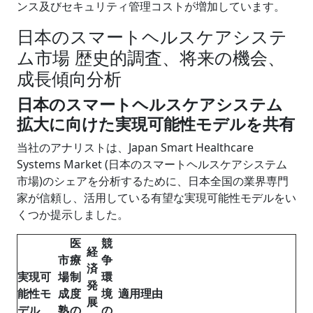
ンス及びセキュリティ管理コストが増加しています。
日本のスマートヘルスケアシステ
ム市場 歴史的調査、将来の機会、
成長傾向分析
日本のスマートヘルスケアシステム
拡大に向けた実現可能性モデルを共有
当社のアナリストは、Japan Smart Healthcare
Systems Market (日本のスマートヘルスケアシステム
市場)のシェアを分析するために、日本全国の業界専門
家が信頼し、活用している有望な実現可能性モデルをい
くつか提示しました。
医
競
経
市
療
争
済
実現可
場
制
環
発
能性モ
成
度
境
適用理由
展
デル
熟
の
の