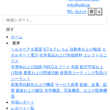
info@sdki.jp
問い合わせ
x
探す
ホーム
業界
ヘルスケア＆製薬
ICT＆テレコム
自動車および輸送
エ
ネルギーと電力
化学薬品および先端材料
エレクトロニ
クス
半導体および回路
FMCG＆フード
包装
航空宇宙およ
び防衛
農業および関連活動
産業用コーティング剤及び
シーラント
産業用自動化および機器
サービス産業
鉱物、金属、鉱
業
建築および建設
光学機器、写真機器、および医療機
器
市場レポート
レポート一覧