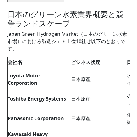
日本のグリーン水素業界概要と競
争ランドスケープ
Japan Green Hydrogen Market（日本のグリーン水素
市場）における製造シェア上位10社は以下のとおりで
す。
会社名
ビジネス状況
日本
Toyota Motor
水素
日本原産
Corporation
イン
水素
Toshiba Energy Systems
日本原産
しま
住宅
Panasonic Corporation
日本原産
提供
Kawasaki Heavy