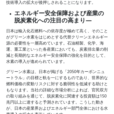
技術導入の拡大が後押しされることになります。
エネルギー安全保障および産業の
脱炭素化への注目の高まり―
日本は輸入化石燃料への依存度が極めて高く、そのこと
がグリーン水素をはじめとする代替クリーンエネルギー
源の必要性を一層高めています。石油精製、化学、海
運、重工業といった各産業においても、炭素排出量の削
減と長期的なエネルギー安全保障の強化を目的として、
水素の導入が進められています。
グリーン水素は、日本が掲げる「2050年カーボンニュ
ートラル」の目標と軌を一にするものであり、世界的な
燃料価格の変動リスクに対する脆弱性を低減する助けと
もなります。当社の詳細な市場分析によれば、官民双方
の取り組みを通じて、脱炭素化に関連する投資額は150
兆円以上に達すると予測されています。こうした動き
が、日本の産業界およびエネルギー部門全体における水