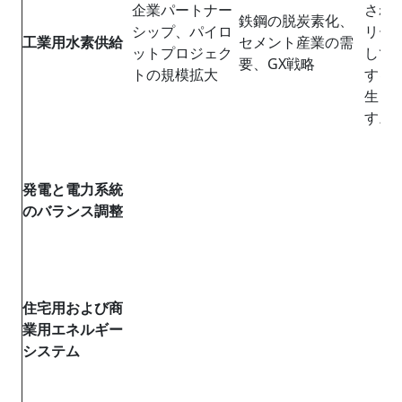
企業パートナー
され
鉄鋼の脱炭素化、
シップ、パイロ
リー
工業用水素供給
セメント産業の需
ットプロジェク
して
要、GX戦略
トの規模拡大
する
生ま
す。
発電と電力系統
のバランス調整
住宅用および商
業用エネルギー
システム