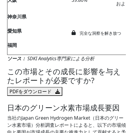
大阪
39.80%
および
神奈川県
愛知県
完全な洞察を解き放つ
福岡
ソース：
SDKI Analytics専門家による分析
この市場とその成長に影響を与え
たレポートが必要ですか?
PDFをダウンロード
日本のグリーン水素市場成長要因
当社のJapan Green Hydrogen Market（日本のグリー
ン水素市場）分析調査レポートによると、以下の市場傾
向と要因が市場成長の主要な推進力として貢献すると予