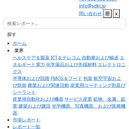
info@sdki.jp
問い合わせ
x
探す
ホーム
業界
ヘルスケア＆製薬
ICT＆テレコム
自動車および輸送
エ
ネルギーと電力
化学薬品および先端材料
エレクトロニ
クス
半導体および回路
FMCG＆フード
包装
航空宇宙およ
び防衛
農業および関連活動
産業用コーティング剤及び
シーラント
産業用自動化および機器
サービス産業
鉱物、金属、鉱
業
建築および建設
光学機器、写真機器、および医療機
器
市場レポート
レポート一覧