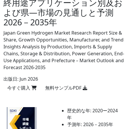
終用途アプリケーション別及お
よび県―市場の見通しと予測
2026－2035年
Japan Green Hydrogen Market Research Report Size &
Share, Growth Opportunities, Manufacturer, and Trend
Insights Analysis by Production, Imports & Supply
Chains, Storage & Distribution, Power Generation, End-
Use Applications, and Prefecture – Market Outlook and
Forecast 2026-2035
出版日:
Jun 2026
今すぐ購入
無料サンプルPDF
歴史的な年:
2020ー2024
年
予測年:
2026－2035年