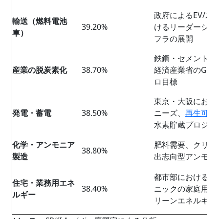
政府によるEV/水素
輸送（燃料電池
39.20%
けるリーダーシッ
車）
フラの展開
鉄鋼・セメント業
産業の脱炭素化
38.70%
経済産業省のGX
ロ目標
東京・大阪におけ
発電・蓄電
38.50%
ニーズ、
再生可能
水素貯蔵プロジェ
化学・アンモニア
肥料需要、クリー
38.80%
製造
出志向型アンモニ
都市部における水
住宅・業務用エネ
38.40%
ニックの家庭用燃
ルギー
リーンエネルギー