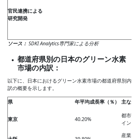
官民連携による
研究開発
ソース：
SDKI Analytics専門家による分析
都道府県別の日本のグリーン水素
市場の内訳：
以下に、日本におけるグリーン水素市場の都道府県別内
訳の概要を示します。
県
年平均成長率（％）
主な成
都市部
東京
40.20%
インフ
産業基