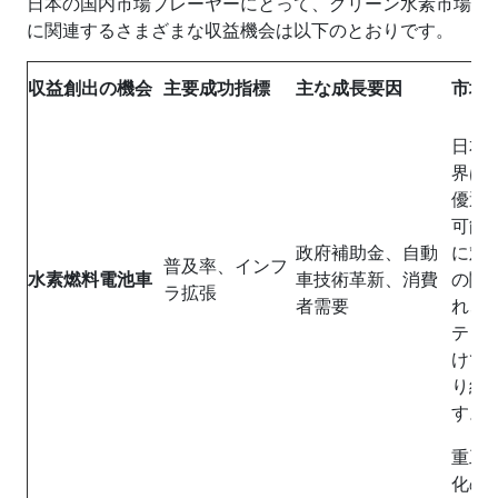
日本の国内市場プレーヤーにとって、グリーン水素市場
に関連するさまざまな収益機会は以下のとおりです。
収益創出の機会
主要成功指標
主な成長要因
市場
日本
界は
優遇
可能
政府補助金、自動
に対
普及率、インフ
水素燃料電池車
車技術革新、消費
の関
ラ拡張
者需要
れ、
ティ
けて
り組
す。
重工
化の