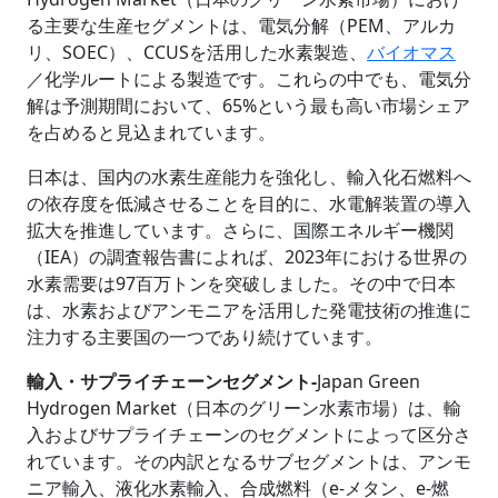
る主要な生産セグメントは、電気分解（PEM、アルカ
リ、SOEC）、CCUSを活用した水素製造、
バイオマス
／化学ルートによる製造です。これらの中でも、電気分
解は予測期間において、65%という最も高い市場シェア
を占めると見込まれています。
日本は、国内の水素生産能力を強化し、輸入化石燃料へ
の依存度を低減させることを目的に、水電解装置の導入
拡大を推進しています。さらに、国際エネルギー機関
（IEA）の調査報告書によれば、2023年における世界の
水素需要は97百万トンを突破しました。その中で日本
は、水素およびアンモニアを活用した発電技術の推進に
注力する主要国の一つであり続けています。
輸入・サプライチェーンセグメント-
Japan Green
Hydrogen Market（日本のグリーン水素市場）は、輸
入およびサプライチェーンのセグメントによって区分さ
れています。その内訳となるサブセグメントは、アンモ
ニア輸入、液化水素輸入、合成燃料（e-メタン、e-燃