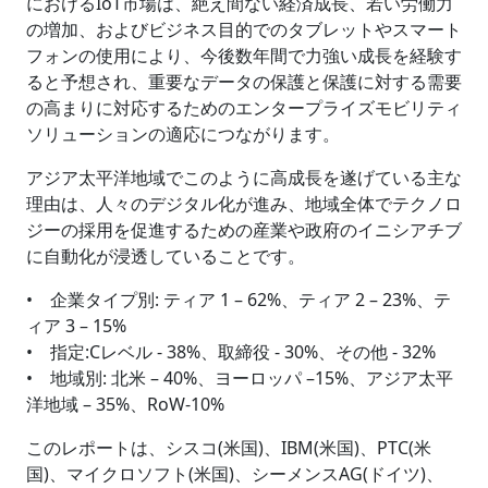
におけるIoT市場は、絶え間ない経済成長、若い労働力
の増加、およびビジネス目的でのタブレットやスマート
フォンの使用により、今後数年間で力強い成長を経験す
ると予想され、重要なデータの保護と保護に対する需要
の高まりに対応するためのエンタープライズモビリティ
ソリューションの適応につながります。
アジア太平洋地域でこのように高成長を遂げている主な
理由は、人々のデジタル化が進み、地域全体でテクノロ
ジーの採用を促進するための産業や政府のイニシアチブ
に自動化が浸透していることです。
• 企業タイプ別: ティア 1 – 62%、ティア 2 – 23%、テ
ィア 3 – 15%
• 指定:Cレベル - 38%、取締役 - 30%、その他 - 32%
• 地域別: 北米 – 40%、ヨーロッパ –15%、アジア太平
洋地域 – 35%、RoW-10%
このレポートは、シスコ(米国)、IBM(米国)、PTC(米
国)、マイクロソフト(米国)、シーメンスAG(ドイツ)、