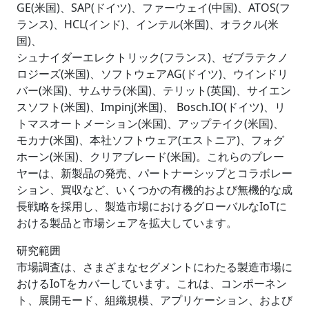
GE(米国)、SAP(ドイツ)、ファーウェイ(中国)、ATOS(フ
ランス)、HCL(インド)、インテル(米国)、オラクル(米
国)、
シュナイダーエレクトリック(フランス)、ゼブラテクノ
ロジーズ(米国)、ソフトウェアAG(ドイツ)、ウインドリ
バー(米国)、サムサラ(米国)、テリット(英国)、サイエン
スソフト(米国)、Impinj(米国)、 Bosch.IO(ドイツ)、リ
トマスオートメーション(米国)、アップテイク(米国)、
モカナ(米国)、本社ソフトウェア(エストニア)、フォグ
ホーン(米国)、クリアブレード(米国)。これらのプレー
ヤーは、新製品の発売、パートナーシップとコラボレー
ション、買収など、いくつかの有機的および無機的な成
長戦略を採用し、製造市場におけるグローバルなIoTに
おける製品と市場シェアを拡大しています。
研究範囲
市場調査は、さまざまなセグメントにわたる製造市場に
おけるIoTをカバーしています。これは、コンポーネン
ト、展開モード、組織規模、アプリケーション、および