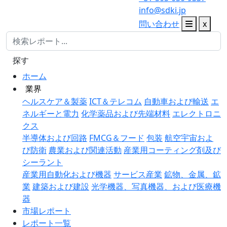
info@sdki.jp
問い合わせ
x
探す
ホーム
業界
ヘルスケア＆製薬
ICT＆テレコム
自動車および輸送
エ
ネルギーと電力
化学薬品および先端材料
エレクトロニ
クス
半導体および回路
FMCG＆フード
包装
航空宇宙およ
び防衛
農業および関連活動
産業用コーティング剤及び
シーラント
産業用自動化および機器
サービス産業
鉱物、金属、鉱
業
建築および建設
光学機器、写真機器、および医療機
器
市場レポート
レポート一覧