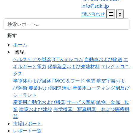
info@sdki.jp
問い合わせ
x
探す
ホーム
業界
ヘルスケア＆製薬
ICT＆テレコム
自動車および輸送
エ
ネルギーと電力
化学薬品および先端材料
エレクトロニ
クス
半導体および回路
FMCG＆フード
包装
航空宇宙およ
び防衛
農業および関連活動
産業用コーティング剤及び
シーラント
産業用自動化および機器
サービス産業
鉱物、金属、鉱
業
建築および建設
光学機器、写真機器、および医療機
器
市場レポート
レポート一覧