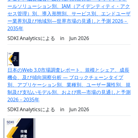
ールソリューション別、IAM（アイデンティティ・アク
セス管理）別、導入形態別、サービス別、エンドユーザ
ー業界別及び地域別―世界市場の見通しと予測 2026－
2035年
SDKI Analyticsによる
in
Jun 2026
日本のWeb 3.0市場調査レポート、規模とシェア、成長
機会、及び傾向洞察分析 ― ブロックチェーンタイプ
別、アプリケーション別、業種別、ユーザー属性別、規
制及び支払いモデル別、および県―市場の見通しと予測
2026－2035年
SDKI Analyticsによる
in
Jun 2026