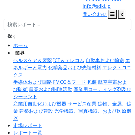
info@sdki.jp
問い合わせ
x
探す
ホーム
業界
ヘルスケア＆製薬
ICT＆テレコム
自動車および輸送
エ
ネルギーと電力
化学薬品および先端材料
エレクトロニ
クス
半導体および回路
FMCG＆フード
包装
航空宇宙およ
び防衛
農業および関連活動
産業用コーティング剤及び
シーラント
産業用自動化および機器
サービス産業
鉱物、金属、鉱
業
建築および建設
光学機器、写真機器、および医療機
器
市場レポート
レポート一覧