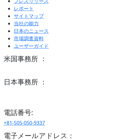
プレスリリース
レポート
サイトマップ
当社の能力
日本のニュース
市場調査資料
ユーザーガイド
米国事務所 ：
600 S Tyler St Suite 2100 #140, Amarillo, TX 79101
日本事務所 ：
15/F セルリアンタワー, 桜丘町26-1、150-8512, 東京、渋谷
区、日本
電話番号:
+81-505-050-9337
電子メールアドレス：