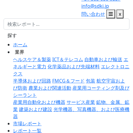
info@sdki.jp
問い合わせ
x
探す
ホーム
業界
ヘルスケア＆製薬
ICT＆テレコム
自動車および輸送
エ
ネルギーと電力
化学薬品および先端材料
エレクトロニ
クス
半導体および回路
FMCG＆フード
包装
航空宇宙およ
び防衛
農業および関連活動
産業用コーティング剤及び
シーラント
産業用自動化および機器
サービス産業
鉱物、金属、鉱
業
建築および建設
光学機器、写真機器、および医療機
器
市場レポート
レポート一覧