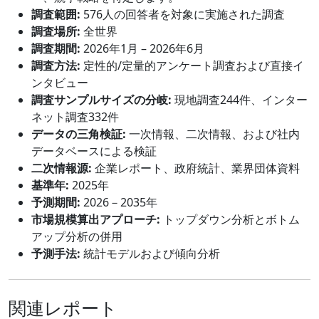
調査範囲:
576人の回答者を対象に実施された調査
調査場所:
全世界
調査期間:
2026年1月 – 2026年6月
調査方法:
定性的/定量的アンケート調査および直接イ
ンタビュー
調査サンプルサイズの分岐:
現地調査244件、インター
ネット調査332件
データの三角検証:
一次情報、二次情報、および社内
データベースによる検証
二次情報源:
企業レポート、政府統計、業界団体資料
基準年:
2025年
予測期間:
2026－2035年
市場規模算出アプローチ:
トップダウン分析とボトム
アップ分析の併用
予測手法:
統計モデルおよび傾向分析
関連レポート