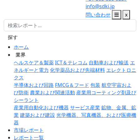
info@sdki.jp
問い合わせ
x
探す
ホーム
業界
ヘルスケア＆製薬
ICT＆テレコム
自動車および輸送
エ
ネルギーと電力
化学薬品および先端材料
エレクトロニ
クス
半導体および回路
FMCG＆フード
包装
航空宇宙およ
び防衛
農業および関連活動
産業用コーティング剤及び
シーラント
産業用自動化および機器
サービス産業
鉱物、金属、鉱
業
建築および建設
光学機器、写真機器、および医療機
器
市場レポート
レポート一覧