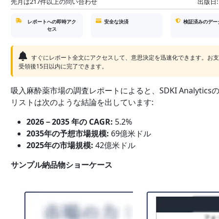
先月は217件以上の問い合わせ
出版日:
レポートへの即時アク
安全な決済
検証済みのデー
セス
すぐにレポート全文にアクセスして、意思決定を迅速化できます。お
受領後15日以内に完了できます。
吸入麻酔薬市場の調査レポートによると、SDKI Analytics
リストは次のような結論を出しています:
2026－2035 年の CAGR:
5.2%
2035年の予想市場規模:
69億米ドル
2025年の市場規模:
42億米ドル
サンプル納品物ショーケース