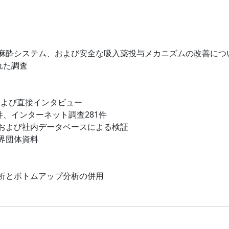
麻酔システム、および安全な吸入薬投与メカニズムの改善につ
れた調査
および直接インタビュー
件、インターネット調査281件
および社内データベースによる検証
界団体資料
析とボトムアップ分析の併用