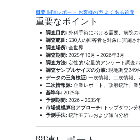
概要
関連レポート
お客様の声
よくある質問
重要なポイント
調査目的:
外科手術における需要、病院の
調査範囲:
530人の回答者を対象に実施さ
調査場所:
全世界
調査期間:
2025年10月 – 2026年3月
調査方法:
定性的/定量的アンケート調査
調査サンプルサイズの分岐:
現地調査249
データの三角検証:
一次情報、二次情報、
二次情報源:
企業レポート、政府統計、業
基準年:
2025年
予測期間:
2026－2035年
市場規模算出アプローチ:
トップダウン分
予測手法:
統計モデルおよび傾向分析
関連レポート