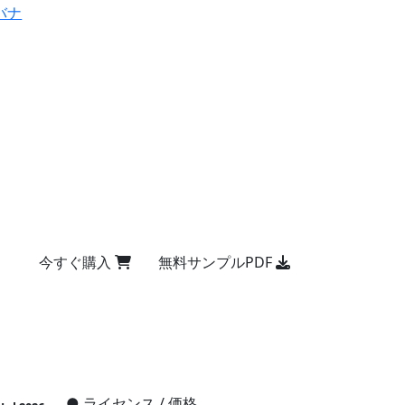
バナ
今すぐ購入
無料サンプルPDF
●
ライセンス / 価格