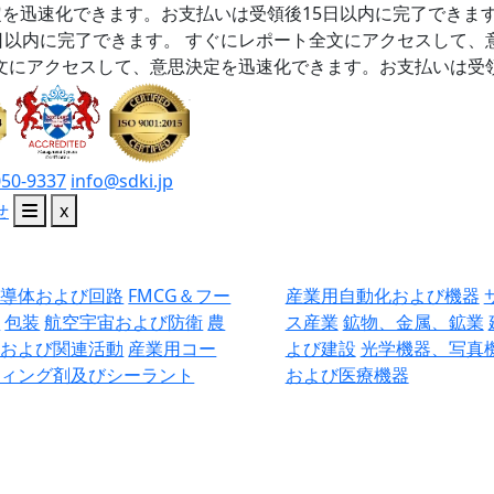
を迅速化できます。お支払いは受領後15日以内に完了できま
日以内に完了できます。
すぐにレポート全文にアクセスして、
文にアクセスして、意思決定を迅速化できます。お支払いは受領
050-9337
info@sdki.jp
せ
x
半導体および回路
FMCG＆フー
産業用自動化および機器
ド
包装
航空宇宙および防衛
農
ス産業
鉱物、金属、鉱業
業および関連活動
産業用コー
よび建設
光学機器、写真
ティング剤及びシーラント
および医療機器