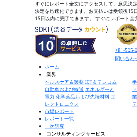
すぐにレポート全文にアクセスして、意思決定
決定を迅速化できます。お支払いは受領後15
15日以内に完了できます。
すぐにレポート全
+81-505-
問い合わ
ホーム
業界
ヘルスケア＆製薬
ICT＆テレコム
自動車および輸送
エネルギーと
電力
化学薬品および先端材料
エ
レクトロニクス
市場レポート
レポート一覧
一次研究
コンサルティングサービス