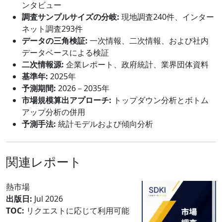
ンタビュー
調査サンプルサイズの分岐:
現地調査240件、インター
ネット調査293件
データの三角検証:
一次情報、二次情報、および社内
データベースによる検証
二次情報源:
企業レポート、政府統計、業界団体資料
基準年:
2025年
予測期間:
2026－2035年
市場規模算出アプローチ:
トップダウン分析とボトム
アップ分析の併用
予測手法:
統計モデルおよび傾向分析
関連レポート
熱市場
出版日:
Jul 2026
TOC:
リクエストに応じて利用可能