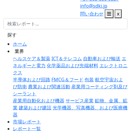
info@sdki.jp
問い合わせ
x
探す
ホーム
業界
ヘルスケア＆製薬
ICT＆テレコム
自動車および輸送
エ
ネルギーと電力
化学薬品および先端材料
エレクトロニ
クス
半導体および回路
FMCG＆フード
包装
航空宇宙およ
び防衛
農業および関連活動
産業用コーティング剤及び
シーラント
産業用自動化および機器
サービス産業
鉱物、金属、鉱
業
建築および建設
光学機器、写真機器、および医療機
器
市場レポート
レポート一覧