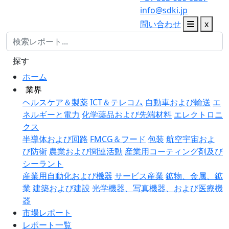
info@sdki.jp
問い合わせ
x
探す
ホーム
業界
ヘルスケア＆製薬
ICT＆テレコム
自動車および輸送
エ
ネルギーと電力
化学薬品および先端材料
エレクトロニ
クス
半導体および回路
FMCG＆フード
包装
航空宇宙およ
び防衛
農業および関連活動
産業用コーティング剤及び
シーラント
産業用自動化および機器
サービス産業
鉱物、金属、鉱
業
建築および建設
光学機器、写真機器、および医療機
器
市場レポート
レポート一覧