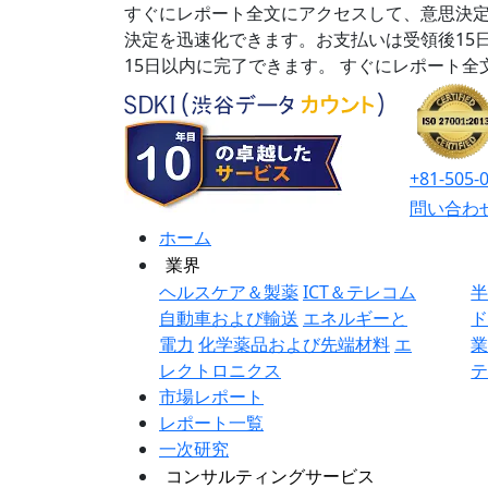
すぐにレポート全文にアクセスして、意思決定
決定を迅速化できます。お支払いは受領後15
15日以内に完了できます。
すぐにレポート全
+81-505-
問い合わ
ホーム
業界
ヘルスケア＆製薬
ICT＆テレコム
自動車および輸送
エネルギーと
電力
化学薬品および先端材料
エ
レクトロニクス
市場レポート
レポート一覧
一次研究
コンサルティングサービス