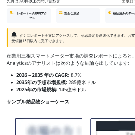
先月は393件以上の問い合わせ
出版日:
レポートへの即時アク
安全な決済
検証済みのデー
セス
すぐにレポート全文にアクセスして、意思決定を迅速化できます。お
受領後15日以内に完了できます。
産業用三相スマートメーター市場の調査レポートによると、S
Analyticsのアナリストは次のような結論を出しています:
2026－2035 年の CAGR:
8.7%
2035年の予想市場規模:
285億米ドル
2025年の市場規模:
145億米ドル
サンプル納品物ショーケース