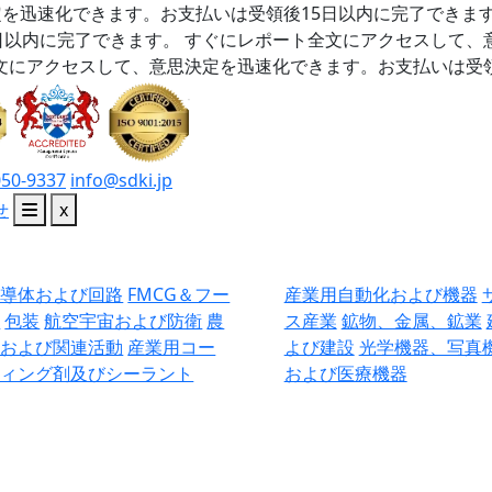
を迅速化できます。お支払いは受領後15日以内に完了できま
日以内に完了できます。
すぐにレポート全文にアクセスして、
文にアクセスして、意思決定を迅速化できます。お支払いは受領
050-9337
info@sdki.jp
せ
x
半導体および回路
FMCG＆フー
産業用自動化および機器
ド
包装
航空宇宙および防衛
農
ス産業
鉱物、金属、鉱業
業および関連活動
産業用コー
よび建設
光学機器、写真
ティング剤及びシーラント
および医療機器