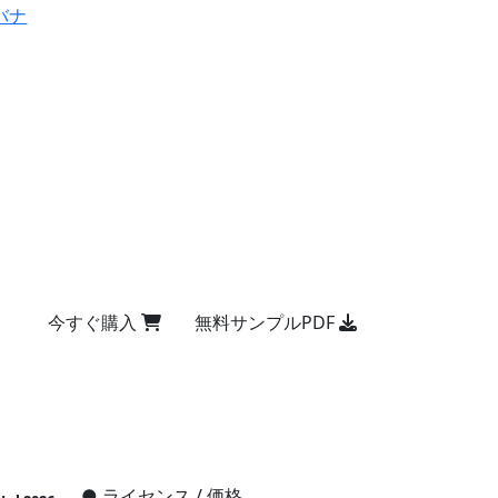
バナ
今すぐ購入
無料サンプルPDF
●
ライセンス / 価格