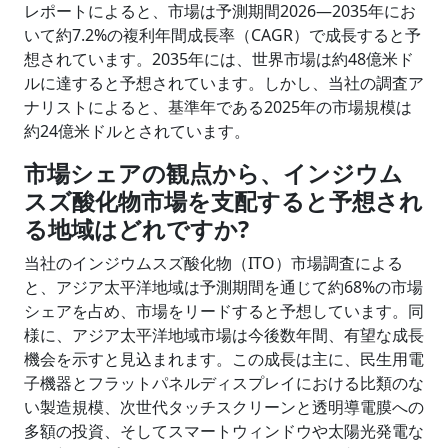
レポートによると、市場は予測期間2026―2035年にお
いて約7.2%の複利年間成長率（CAGR）で成長すると予
想されています。2035年には、世界市場は約48億米ド
ルに達すると予想されています。しかし、当社の調査ア
ナリストによると、基準年である2025年の市場規模は
約24億米ドルとされています。
市場シェアの観点から、インジウム
スズ酸化物市場を支配すると予想され
る地域はどれですか?
当社のインジウムスズ酸化物（ITO）市場調査による
と、アジア太平洋地域は予測期間を通じて約68%の市場
シェアを占め、市場をリードすると予想しています。同
様に、アジア太平洋地域市場は今後数年間、有望な成長
機会を示すと見込まれます。この成長は主に、民生用電
子機器とフラットパネルディスプレイにおける比類のな
い製造規模、次世代タッチスクリーンと透明導電膜への
多額の投資、そしてスマートウィンドウや太陽光発電な