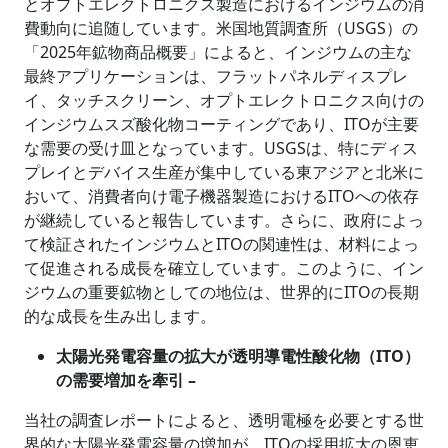
とオプトエレクトロニクス製造におけるインジウムの消
費動向に追随しています。米国地質調査所（USGS）の
「2025年鉱物商品概要」によると、インジウムの主な
最終アプリケーションは、フラットパネルディスプレ
イ、タッチスクリーン、オプトエレクトロニクス向けの
インジウムスズ酸化物コーティングであり、ITOが主要
な需要の受け皿となっています。USGSは、特にディス
プレイとデバイス生産が集中している東アジアと北米に
おいて、消費者向け電子機器製造におけるITOへの依存
が継続していると報告しています。さらに、政府によっ
て検証されたインジウムとITOの関連性は、材料によっ
て促進される成長を確立しています。このように、イン
ジウムの重要鉱物としての地位は、世界的にITOの長期
的な成長を生み出します。
太陽光発電容量の拡大が透明導電性酸化物（ITO）
の需要増加を牽引 –
当社の調査レポートによると、透明電極を必要とする世
界的な太陽光発電容量の増加が、ITOの採用拡大の恩恵