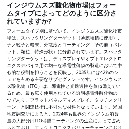
インジウムスズ酸化物市場は
フォー
ムタイプによってどのように区分さ
れていますか
?
フォームタイプ別に基づいて、インジウムスズ酸化物市
場は、スパッタリングターゲット（薄膜堆積に使用）、
ナノ粒子と粉末、分散液とコーティング、その他（ペレ
ット、顆粒、特殊形状）に分割されています。スパッタ
リングターゲットは、ディスプレイやオプトエレクトロ
ニクスデバイス用の均一な導電性薄膜の製造において中
心的な役割を担うことを反映し、2035年には42%のシ
ェアを占める主要なサブセグメントです。インジウムス
ズ酸化物（ITO）は、導電性と光透過性を兼ね備えてい
るため、最も広く使用されている透明導電性酸化物の一
つであり、フラットパネルディスプレイ、タッチスクリ
ーン、と関連技術に不可欠な材料となっています。米国
地質調査所によると、2024年も世界のインジウム消費
量の大部分はITO薄膜コーティングの生産によって占め
られており、エレクトロニクスバリューチェーンにおけ