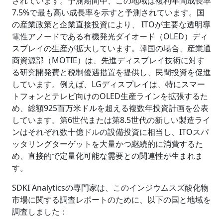
されています。予測期間中、この地域は複利年間成長率
7.5%で最も高い成長率を示すと予測されています。国
の産業政策と企業直接投資により、 ITOが主要な透明導
電性アノードである有機発光ダイオード（OLED）ディ
スプレイの生産が拡大しています。韓国の場合、産業通
商資源部（MOTIE）は、先進ディスプレイ技術に対す
る研究開発費と税制優遇措置を提供し、民間投資を促進
しています。例えば、LGディスプレイは、特にスマー
トフォンとテレビ向けのOLED生産ラインを拡張するた
め、総額925百万米ドルを超える複数年投資計画を公表
しています。第6世代または第8.5世代の新しい製造ライ
ンはそれぞれ数十億ドルの設備投資に相当し、ITOスパ
ッタリングターゲットを大量かつ継続的に消費するた
め、直接的で定量化可能な需要との関連性が生まれま
す。
SDKI Analyticsの専門家は、このインジウムスズ酸化物
市場に関する調査レポートのために、以下の国と地域を
調査しました：