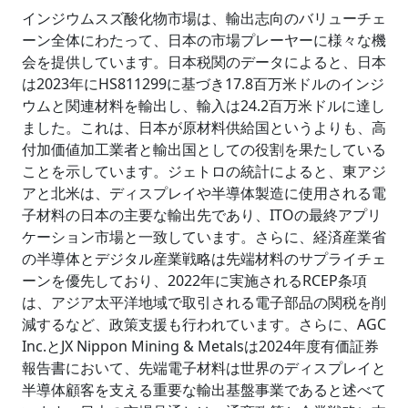
インジウムスズ酸化物市場は、輸出志向のバリューチェ
ーン全体にわたって、日本の市場プレーヤーに様々な機
会を提供しています。日本税関のデータによると、日本
は2023年にHS811299に基づき17.8百万米ドルのインジ
ウムと関連材料を輸出し、輸入は24.2百万米ドルに達し
ました。これは、日本が原材料供給国というよりも、高
付加価値加工業者と輸出国としての役割を果たしている
ことを示しています。ジェトロの統計によると、東アジ
アと北米は、ディスプレイや半導体製造に使用される電
子材料の日本の主要な輸出先であり、ITOの最終アプリ
ケーション市場と一致しています。さらに、経済産業省
の半導体とデジタル産業戦略は先端材料のサプライチェ
ーンを優先しており、2022年に実施されるRCEP条項
は、アジア太平洋地域で取引される電子部品の関税を削
減するなど、政策支援も行われています。さらに、AGC
Inc.とJX Nippon Mining & Metalsは2024年度有価証券
報告書において、先端電子材料は世界のディスプレイと
半導体顧客を支える重要な輸出基盤事業であると述べて