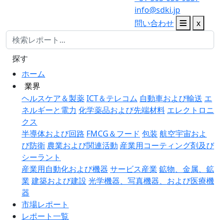
info@sdki.jp
問い合わせ
x
探す
ホーム
業界
ヘルスケア＆製薬
ICT＆テレコム
自動車および輸送
エ
ネルギーと電力
化学薬品および先端材料
エレクトロニ
クス
半導体および回路
FMCG＆フード
包装
航空宇宙およ
び防衛
農業および関連活動
産業用コーティング剤及び
シーラント
産業用自動化および機器
サービス産業
鉱物、金属、鉱
業
建築および建設
光学機器、写真機器、および医療機
器
市場レポート
レポート一覧