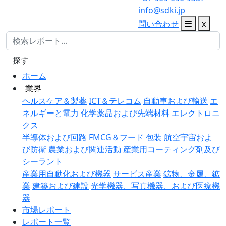
info@sdki.jp
問い合わせ
x
探す
ホーム
業界
ヘルスケア＆製薬
ICT＆テレコム
自動車および輸送
エ
ネルギーと電力
化学薬品および先端材料
エレクトロニ
クス
半導体および回路
FMCG＆フード
包装
航空宇宙およ
び防衛
農業および関連活動
産業用コーティング剤及び
シーラント
産業用自動化および機器
サービス産業
鉱物、金属、鉱
業
建築および建設
光学機器、写真機器、および医療機
器
市場レポート
レポート一覧