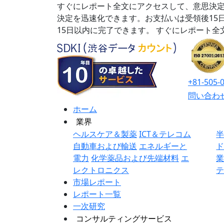
すぐにレポート全文にアクセスして、意思決定
決定を迅速化できます。お支払いは受領後15
15日以内に完了できます。
すぐにレポート全
+81-505-
問い合わ
ホーム
業界
ヘルスケア＆製薬
ICT＆テレコム
自動車および輸送
エネルギーと
電力
化学薬品および先端材料
エ
レクトロニクス
市場レポート
レポート一覧
一次研究
コンサルティングサービス