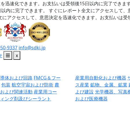
を迅速化できます。お支払いは受領後15日以内に完了できま
日以内に完了できます。
すぐにレポート全文にアクセスして、
文にアクセスして、意思決定を迅速化できます。お支払いは受領
050-9337
info@sdki.jp
せ
x
半導体および回路
FMCG＆フー
産業用自動化および機器
ド
包装
航空宇宙および防衛
農
ス産業
鉱物、金属、鉱業
業および関連活動
産業用コー
よび建設
光学機器、写真
ティング剤及びシーラント
および医療機器