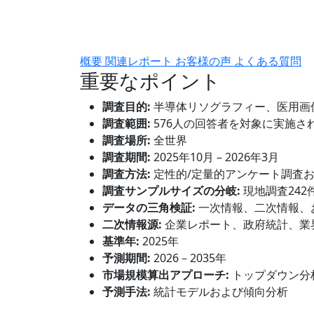
概要
関連レポート
お客様の声
よくある質問
重要なポイント
調査目的:
半導体リソグラフィー、医用画
調査範囲:
576人の回答者を対象に実施さ
調査場所:
全世界
調査期間:
2025年10月 – 2026年3月
調査方法:
定性的/定量的アンケート調査
調査サンプルサイズの分岐:
現地調査242
データの三角検証:
一次情報、二次情報、
二次情報源:
企業レポート、政府統計、業
基準年:
2025年
予測期間:
2026－2035年
市場規模算出アプローチ:
トップダウン分
予測手法:
統計モデルおよび傾向分析