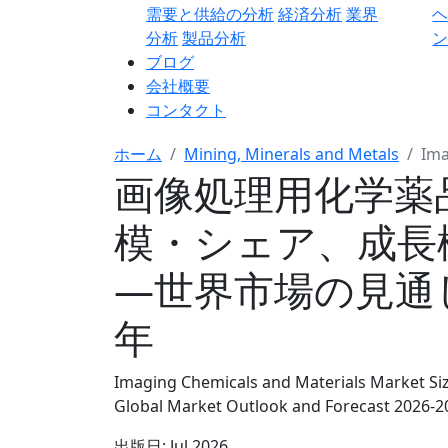
需要と供給の分析
経済分析
業界
分析
製品分析
ン
ブログ
会社概要
コンタクト
ホーム
Mining, Minerals and Metals
Ima
画像処理用化学薬
模・シェア、成長
―世界市場の見通しと
年
Imaging Chemicals and Materials Market Siz
Global Market Outlook and Forecast 2026-2
出版日:
Jul 2026