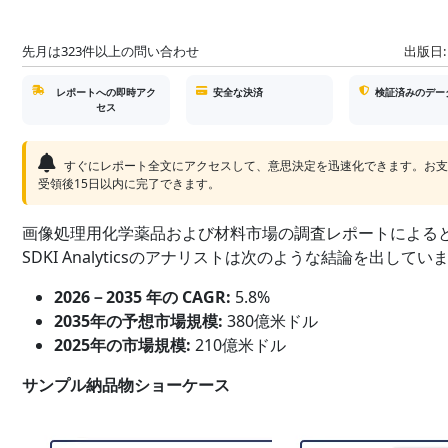
先月は323件以上の問い合わせ
出版日:
レポートへの即時アク
安全な決済
検証済みのデー
セス
すぐにレポート全文にアクセスして、意思決定を迅速化できます。お
受領後15日以内に完了できます。
画像処理用化学薬品および材料市場の調査レポートによる
SDKI Analyticsのアナリストは次のような結論を出していま
2026－2035 年の CAGR:
5.8%
2035年の予想市場規模:
380億米ドル
2025年の市場規模:
210億米ドル
サンプル納品物ショーケース