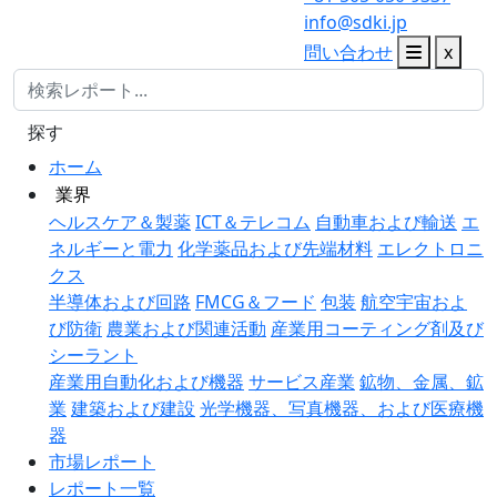
info@sdki.jp
問い合わせ
x
探す
ホーム
業界
ヘルスケア＆製薬
ICT＆テレコム
自動車および輸送
エ
ネルギーと電力
化学薬品および先端材料
エレクトロニ
クス
半導体および回路
FMCG＆フード
包装
航空宇宙およ
び防衛
農業および関連活動
産業用コーティング剤及び
シーラント
産業用自動化および機器
サービス産業
鉱物、金属、鉱
業
建築および建設
光学機器、写真機器、および医療機
器
市場レポート
レポート一覧