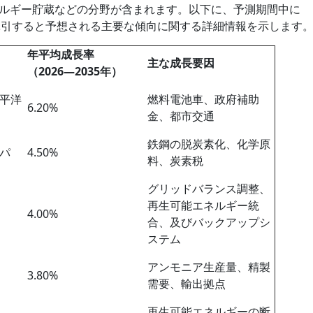
ルギー貯蔵などの分野が含まれます。以下に、予測期間中に
ー市場)を牽引すると予想される主要な傾向に関する詳細情報を示します
年平均成長率
主な成長要因
（2026―2035年）
平洋
燃料電池車、政府補助
6.20%
金、都市交通
鉄鋼の脱炭素化、化学原
パ
4.50%
料、炭素税
グリッドバランス調整、
再生可能エネルギー統
4.00%
合、及びバックアップシ
ステム
アンモニア生産量、精製
3.80%
需要、輸出拠点
再生可能エネルギーの断