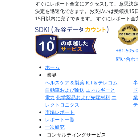
すぐにレポート全文にアクセスして、意思決定
決定を迅速化できます。お支払いは受領後15
15日以内に完了できます。
すぐにレポート全
+81-505-
問い合わ
ホーム
業界
ヘルスケア＆製薬
ICT＆テレコム
自動車および輸送
エネルギーと
電力
化学薬品および先端材料
エ
レクトロニクス
市場レポート
レポート一覧
一次研究
コンサルティングサービス