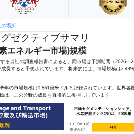
査の場所
試読サンプル申込
エグゼクティブサマリ
gy (水素エネルギー市場)規模
場)に関する当社の調査報告書によると、同市場は予測期間（2026―20
%で成長すると予想されています。将来的には、市場規模は2,499
年の市場規模は1,661億米ドルと記録されています。世界各
標は、この分野の成長を直接的に後押ししています。