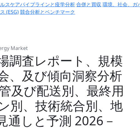
ヘルスケアパイプラインと疫学分析
合併と買収
環境、社会、ガ
ス (ESG)
競合分析とベンチマーク
ergy Market
場調査レポート、規模
会、及び傾向洞察分析
保管及び配送別、最終用
ン別、技術統合別、地
通しと予測 2026－