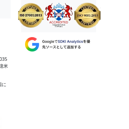
35
億米
国に