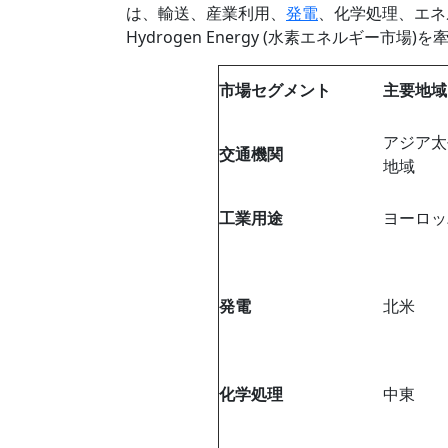
は、輸送、産業利用、
発電
、化学処理、エネ
Hydrogen Energy (水素エネルギ
市場セグメント
主要地域
アジア太
交通機関
地域
工業用途
ヨーロッ
発電
北米
化学処理
中東