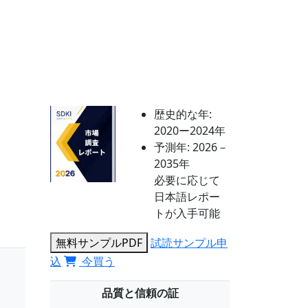
歴史的な年:
2020ー2024年
予測年:
2026－
2035年
必要に応じて
日本語レポー
トが入手可能
無料サンプルPDF
試読サンプル申
込
今買う
品質と信頼の証