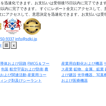
を迅速化できます。お支払いは受領後15日以内に完了できま
日以内に完了できます。
すぐにレポート全文にアクセスして、
文にアクセスして、意思決定を迅速化できます。お支払いは受領
050-9337
info@sdki.jp
せ
x
半導体および回路
FMCG＆フー
産業用自動化および機器
ド
包装
航空宇宙および防衛
農
ス産業
鉱物、金属、鉱業
業および関連活動
産業用コー
よび建設
光学機器、写真
ティング剤及びシーラント
および医療機器