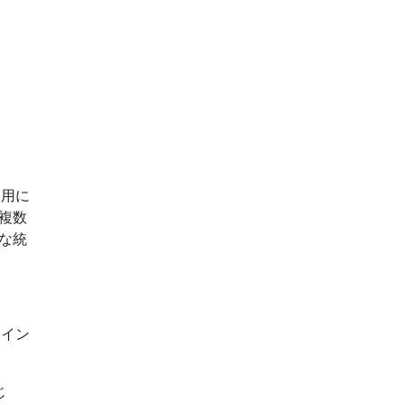
利用に
複数
な統
、イン
じ