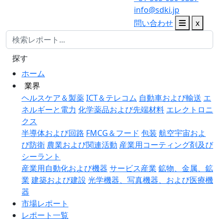
info@sdki.jp
問い合わせ
x
探す
ホーム
業界
ヘルスケア＆製薬
ICT＆テレコム
自動車および輸送
エ
ネルギーと電力
化学薬品および先端材料
エレクトロニ
クス
半導体および回路
FMCG＆フード
包装
航空宇宙およ
び防衛
農業および関連活動
産業用コーティング剤及び
シーラント
産業用自動化および機器
サービス産業
鉱物、金属、鉱
業
建築および建設
光学機器、写真機器、および医療機
器
市場レポート
レポート一覧