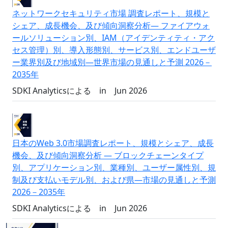
ネットワークセキュリティ市場 調査レポート、規模と
シェア、成長機会、及び傾向洞察分析― ファイアウォ
ールソリューション別、IAM（アイデンティティ・アク
セス管理）別、導入形態別、サービス別、エンドユーザ
ー業界別及び地域別―世界市場の見通しと予測 2026－
2035年
SDKI Analyticsによる
in
Jun 2026
日本のWeb 3.0市場調査レポート、規模とシェア、成長
機会、及び傾向洞察分析 ― ブロックチェーンタイプ
別、アプリケーション別、業種別、ユーザー属性別、規
制及び支払いモデル別、および県―市場の見通しと予測
2026－2035年
SDKI Analyticsによる
in
Jun 2026