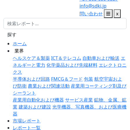
info@sdki.jp
問い合わせ
x
探す
ホーム
業界
ヘルスケア＆製薬
ICT＆テレコム
自動車および輸送
エ
ネルギーと電力
化学薬品および先端材料
エレクトロニ
クス
半導体および回路
FMCG＆フード
包装
航空宇宙およ
び防衛
農業および関連活動
産業用コーティング剤及び
シーラント
産業用自動化および機器
サービス産業
鉱物、金属、鉱
業
建築および建設
光学機器、写真機器、および医療機
器
市場レポート
レポート一覧