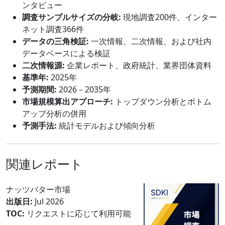
ンタビュー
調査サンプルサイズの分岐:
現地調査200件、インター
ネット調査366件
データの三角検証:
一次情報、二次情報、および社内
データベースによる検証
二次情報源:
企業レポート、政府統計、業界団体資料
基準年:
2025年
予測期間:
2026－2035年
市場規模算出アプローチ:
トップダウン分析とボトム
アップ分析の併用
予測手法:
統計モデルおよび傾向分析
関連レポート
ナッツバター市場
出版日:
Jul 2026
TOC:
リクエストに応じて利用可能