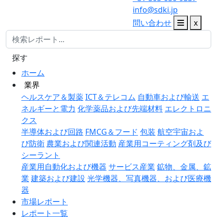
info@sdki.jp
問い合わせ
x
探す
ホーム
業界
ヘルスケア＆製薬
ICT＆テレコム
自動車および輸送
エ
ネルギーと電力
化学薬品および先端材料
エレクトロニ
クス
半導体および回路
FMCG＆フード
包装
航空宇宙およ
び防衛
農業および関連活動
産業用コーティング剤及び
シーラント
産業用自動化および機器
サービス産業
鉱物、金属、鉱
業
建築および建設
光学機器、写真機器、および医療機
器
市場レポート
レポート一覧