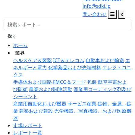
info@sdki.jp
問い合わせ
x
探す
ホーム
業界
ヘルスケア＆製薬
ICT＆テレコム
自動車および輸送
エ
ネルギーと電力
化学薬品および先端材料
エレクトロニ
クス
半導体および回路
FMCG＆フード
包装
航空宇宙およ
び防衛
農業および関連活動
産業用コーティング剤及び
シーラント
産業用自動化および機器
サービス産業
鉱物、金属、鉱
業
建築および建設
光学機器、写真機器、および医療機
器
市場レポート
レポート一覧