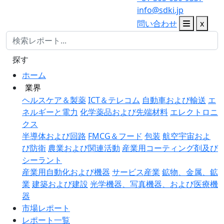
info@sdki.jp
問い合わせ
x
探す
ホーム
業界
ヘルスケア＆製薬
ICT＆テレコム
自動車および輸送
エ
ネルギーと電力
化学薬品および先端材料
エレクトロニ
クス
半導体および回路
FMCG＆フード
包装
航空宇宙およ
び防衛
農業および関連活動
産業用コーティング剤及び
シーラント
産業用自動化および機器
サービス産業
鉱物、金属、鉱
業
建築および建設
光学機器、写真機器、および医療機
器
市場レポート
レポート一覧