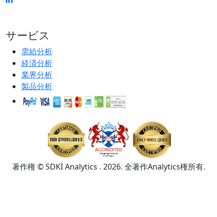
サービス
需給分析
経済分析
業界分析
製品分析
著作権 © SDKI Analytics . 2026. 全著作Analytics権所有.