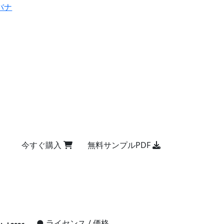
バナ
今すぐ購入
無料サンプルPDF
●
ライセンス / 価格