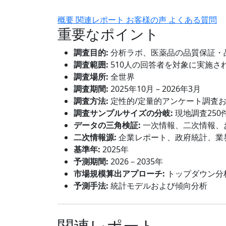
概要
関連レポート
お客様の声
よくある質問
重要なポイント
調査目的:
分析ラボ、医薬品の品質保証・
調査範囲:
510人の回答者を対象に実施さ
調査場所:
全世界
調査期間:
2025年10月 – 2026年3月
調査方法:
定性的/定量的アンケート調査
調査サンプルサイズの分岐:
現地調査250
データの三角検証:
一次情報、二次情報、
二次情報源:
企業レポート、政府統計、業
基準年:
2025年
予測期間:
2026－2035年
市場規模算出アプローチ:
トップダウン分
予測手法:
統計モデルおよび傾向分析
関連レポート