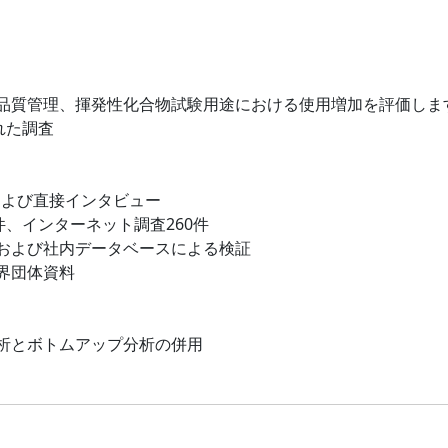
品質管理、揮発性化合物試験用途における使用増加を評価しま
れた調査
および直接インタビュー
件、インターネット調査260件
および社内データベースによる検証
界団体資料
析とボトムアップ分析の併用