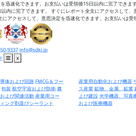
を迅速化できます。お支払いは受領後15日以内に完了できま
日以内に完了できます。
すぐにレポート全文にアクセスして、
文にアクセスして、意思決定を迅速化できます。お支払いは受領
050-9337
info@sdki.jp
せ
x
半導体および回路
FMCG＆フー
産業用自動化および機器
ド
包装
航空宇宙および防衛
農
ス産業
鉱物、金属、鉱業
業および関連活動
産業用コー
よび建設
光学機器、写真
ティング剤及びシーラント
および医療機器