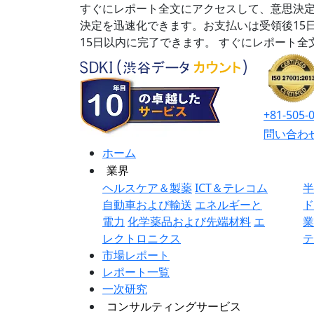
すぐにレポート全文にアクセスして、意思決定
決定を迅速化できます。お支払いは受領後15
15日以内に完了できます。
すぐにレポート全
+81-505-
問い合わ
ホーム
業界
ヘルスケア＆製薬
ICT＆テレコム
自動車および輸送
エネルギーと
電力
化学薬品および先端材料
エ
レクトロニクス
市場レポート
レポート一覧
一次研究
コンサルティングサービス