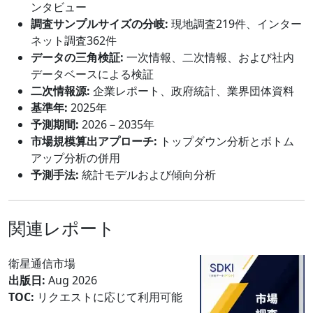
ンタビュー
調査サンプルサイズの分岐:
現地調査219件、インター
ネット調査362件
データの三角検証:
一次情報、二次情報、および社内
データベースによる検証
二次情報源:
企業レポート、政府統計、業界団体資料
基準年:
2025年
予測期間:
2026－2035年
市場規模算出アプローチ:
トップダウン分析とボトム
アップ分析の併用
予測手法:
統計モデルおよび傾向分析
関連レポート
衛星通信市場
出版日:
Aug 2026
TOC:
リクエストに応じて利用可能