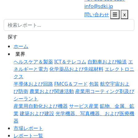
info@sdki.jp
問い合わせ
x
探す
ホーム
業界
ヘルスケア＆製薬
ICT＆テレコム
自動車および輸送
エ
ネルギーと電力
化学薬品および先端材料
エレクトロニ
クス
半導体および回路
FMCG＆フード
包装
航空宇宙およ
び防衛
農業および関連活動
産業用コーティング剤及び
シーラント
産業用自動化および機器
サービス産業
鉱物、金属、鉱
業
建築および建設
光学機器、写真機器、および医療機
器
市場レポート
レポート一覧