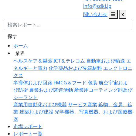
info@sdki.jp
問い合わせ
x
探す
ホーム
業界
ヘルスケア＆製薬
ICT＆テレコム
自動車および輸送
エ
ネルギーと電力
化学薬品および先端材料
エレクトロニ
クス
半導体および回路
FMCG＆フード
包装
航空宇宙およ
び防衛
農業および関連活動
産業用コーティング剤及び
シーラント
産業用自動化および機器
サービス産業
鉱物、金属、鉱
業
建築および建設
光学機器、写真機器、および医療機
器
市場レポート
レポート一覧