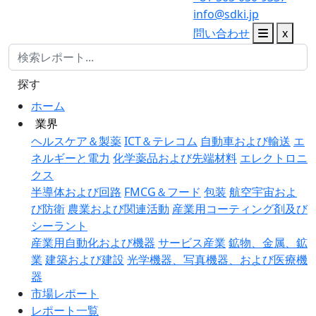
info@sdki.jp
問い合わせ
x
探す
ホーム
業界
ヘルスケア＆製薬
ICT＆テレコム
自動車および輸送
エ
ネルギーと電力
化学薬品および先端材料
エレクトロニ
クス
半導体および回路
FMCG＆フード
包装
航空宇宙およ
び防衛
農業および関連活動
産業用コーティング剤及び
シーラント
産業用自動化および機器
サービス産業
鉱物、金属、鉱
業
建築および建設
光学機器、写真機器、および医療機
器
市場レポート
レポート一覧