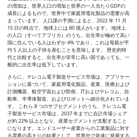
の増加は、世界人口の増加と世界の一人当たりGDPの
成長によるもので、世界中で家庭用電化製品の需要が高
まっています。 人口課の予測によると、2022 年 11 月
15 日の時点で、地球上には 80 億人がいます。 地球上
の人口（すべてアフリカ）のうち、出生率が極めて高い
国に住んでいる人はわずか 4% であり、これは母親が平
均 5 人以上の子供を産むことを意味します。 歴史的時
代と比較すると、出生率が非常に高い国であっても、一
般的に出生率は低下しています。
さらに、テレコム電子製造サービス市場は、アプリケー
ションに基づいて、家庭用電化製品、産業、医療および
計測機器、航空宇宙および防衛、ITおよびテレコム、自
動車、半導体製造、およびロボットへ細分化されていま
す。 これら 8 つのサブセグメントのうち、テレコム電
子製造サービス市場は、2037 年までに合計市場シェア
が約 22% 以上となり、産業セグメントが支配すること
になります。エンドユーザー産業からの工業製品に対す
る需要の高まりの結果として、世界中で急速に発展する