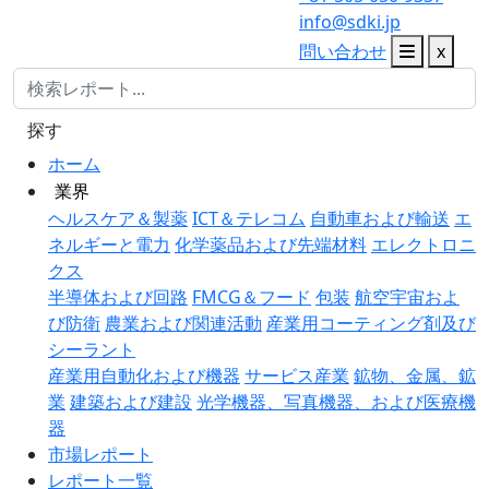
info@sdki.jp
問い合わせ
x
探す
ホーム
業界
ヘルスケア＆製薬
ICT＆テレコム
自動車および輸送
エ
ネルギーと電力
化学薬品および先端材料
エレクトロニ
クス
半導体および回路
FMCG＆フード
包装
航空宇宙およ
び防衛
農業および関連活動
産業用コーティング剤及び
シーラント
産業用自動化および機器
サービス産業
鉱物、金属、鉱
業
建築および建設
光学機器、写真機器、および医療機
器
市場レポート
レポート一覧