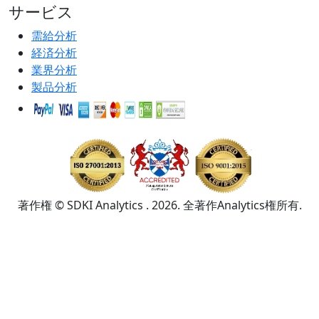
サービス
需給分析
経済分析
業界分析
製品分析
著作権 © SDKI Analytics . 2026. 全著作Analytics権所有.