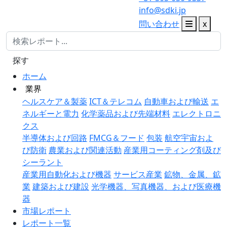
info@sdki.jp
問い合わせ
x
探す
ホーム
業界
ヘルスケア＆製薬
ICT＆テレコム
自動車および輸送
エ
ネルギーと電力
化学薬品および先端材料
エレクトロニ
クス
半導体および回路
FMCG＆フード
包装
航空宇宙およ
び防衛
農業および関連活動
産業用コーティング剤及び
シーラント
産業用自動化および機器
サービス産業
鉱物、金属、鉱
業
建築および建設
光学機器、写真機器、および医療機
器
市場レポート
レポート一覧