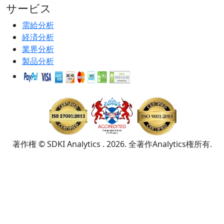
サービス
需給分析
経済分析
業界分析
製品分析
著作権 © SDKI Analytics . 2026. 全著作Analytics権所有.