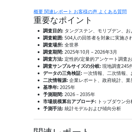
概要
関連レポート
お客様の声
よくある質問
重要なポイント
調査目的:
タングステン、モリブデン、お
調査範囲:
504人の回答者を対象に実施さ
調査場所:
全世界
調査期間:
2025年10月 – 2026年3月
調査方法:
定性的/定量的アンケート調査
調査サンプルサイズの分岐:
現地調査245
データの三角検証:
一次情報、二次情報、
二次情報源:
企業レポート、政府統計、業
基準年:
2025年
予測期間:
2026－2035年
市場規模算出アプローチ:
トップダウン分
予測手法:
統計モデルおよび傾向分析
関連レポート