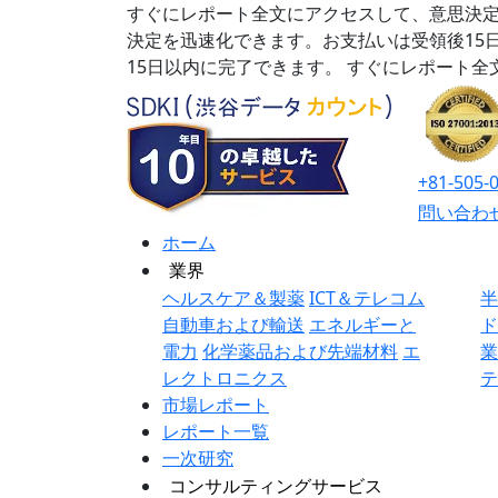
すぐにレポート全文にアクセスして、意思決定
決定を迅速化できます。お支払いは受領後15
15日以内に完了できます。
すぐにレポート全
+81-505-
問い合わ
ホーム
業界
ヘルスケア＆製薬
ICT＆テレコム
自動車および輸送
エネルギーと
電力
化学薬品および先端材料
エ
レクトロニクス
市場レポート
レポート一覧
一次研究
コンサルティングサービス