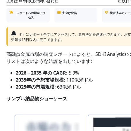
先月は387件以上の問い合わせ
出版日:
レポートへの即時アク
安全な決済
検証済みのデー
セス
すぐにレポート全文にアクセスして、意思決定を迅速化できます。お
受領後15日以内に完了できます。
高融点金属市場の調査レポートによると、SDKI Analytics
リストは次のような結論を出しています:
2026－2035 年の CAGR:
5.9%
2035年の予想市場規模:
110億米ドル
2025年の市場規模:
63億米ドル
サンプル納品物ショーケース