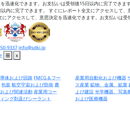
を迅速化できます。お支払いは受領後15日以内に完了できま
日以内に完了できます。
すぐにレポート全文にアクセスして、
文にアクセスして、意思決定を迅速化できます。お支払いは受領
050-9337
info@sdki.jp
せ
x
半導体および回路
FMCG＆フー
産業用自動化および機器
ド
包装
航空宇宙および防衛
農
ス産業
鉱物、金属、鉱業
業および関連活動
産業用コー
よび建設
光学機器、写真
ティング剤及びシーラント
および医療機器