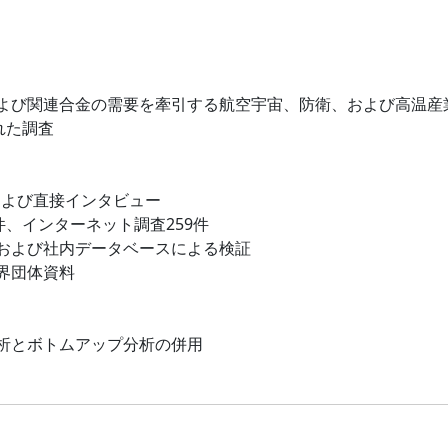
よび関連合金の需要を牽引する航空宇宙、防衛、および高温産
れた調査
および直接インタビュー
件、インターネット調査259件
および社内データベースによる検証
界団体資料
析とボトムアップ分析の併用