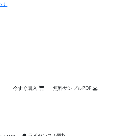
バナ
今すぐ購入
無料サンプルPDF
●
ライセンス / 価格