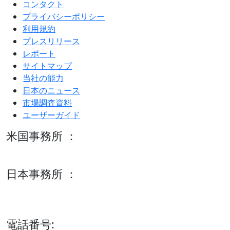
コンタクト
プライバシーポリシー
利用規約
プレスリリース
レポート
サイトマップ
当社の能力
日本のニュース
市場調査資料
ユーザーガイド
米国事務所 ：
600 S Tyler St Suite 2100 #140, Amarillo, TX 79101
日本事務所 ：
15/F セルリアンタワー, 桜丘町26-1、150-8512, 東京、渋谷
区、日本
電話番号: