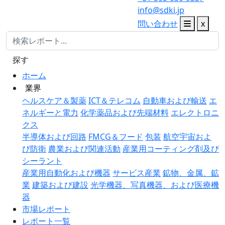
info@sdki.jp
問い合わせ
x
探す
ホーム
業界
ヘルスケア＆製薬
ICT＆テレコム
自動車および輸送
エ
ネルギーと電力
化学薬品および先端材料
エレクトロニ
クス
半導体および回路
FMCG＆フード
包装
航空宇宙およ
び防衛
農業および関連活動
産業用コーティング剤及び
シーラント
産業用自動化および機器
サービス産業
鉱物、金属、鉱
業
建築および建設
光学機器、写真機器、および医療機
器
市場レポート
レポート一覧