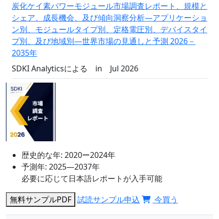
炭化ケイ素パワーモジュール市場調査レポート、規模と
シェア、成長機会、及び傾向洞察分析―アプリケーショ
ン別、モジュールタイプ別、定格電圧別、デバイスタイ
プ別、及び地域別―世界市場の見通しと予測 2026－
2035年
SDKI Analyticsによる
in
Jul 2026
歴史的な年:
2020ー2024年
予測年:
2025―2037年
必要に応じて日本語レポートが入手可能
無料サンプルPDF
試読サンプル申込
今買う