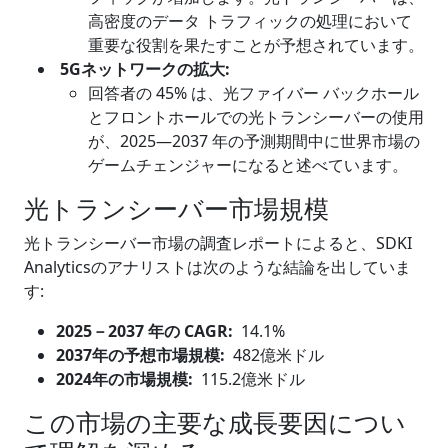
高密度のデータ トラフィックの処理において
重要な役割を果たすことが予想されています。
5Gネットワ
ークの拡大
:
回答者の 45% は、光ファイバー バックホール
とフロントホールでの光トランシーバーの使用
が、2025―2037 年の予測期間中に世界市場の
ゲームチェンジャーになると述べています。
光トランシーバー市場規模
光トランシーバー市場の調査レポートによると、SDKI
Analyticsのアナリストは次のような結論を出していま
す:
2025
－
2037 年の CAGR:
14.1%
2037年の予想市場規模:
482億米ドル
2024年の市場規模:
115.2億米ドル
この市場の主要な成長要因につい