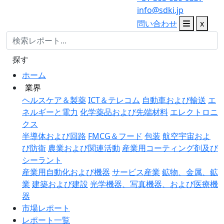
info@sdki.jp
問い合わせ
x
探す
ホーム
業界
ヘルスケア＆製薬
ICT＆テレコム
自動車および輸送
エ
ネルギーと電力
化学薬品および先端材料
エレクトロニ
クス
半導体および回路
FMCG＆フード
包装
航空宇宙およ
び防衛
農業および関連活動
産業用コーティング剤及び
シーラント
産業用自動化および機器
サービス産業
鉱物、金属、鉱
業
建築および建設
光学機器、写真機器、および医療機
器
市場レポート
レポート一覧