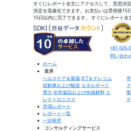
すぐにレポート全文にアクセスして、意思決定
決定を迅速化できます。お支払いは受領後15
15日以内に完了できます。
すぐにレポート全
+81-505-
問い合わ
ホーム
業界
ヘルスケア＆製薬
ICT＆テレコム
自動車および輸送
エネルギーと
電力
化学薬品および先端材料
エ
レクトロニクス
市場レポート
レポート一覧
一次研究
コンサルティングサービス