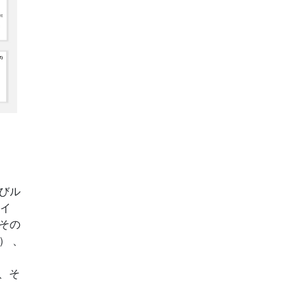
びル
スイ
その
） 、
、そ