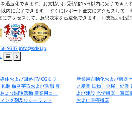
を迅速化できます。お支払いは受領後15日以内に完了できま
日以内に完了できます。
すぐにレポート全文にアクセスして、
文にアクセスして、意思決定を迅速化できます。お支払いは受領
050-9337
info@sdki.jp
せ
x
半導体および回路
FMCG＆フー
産業用自動化および機器
ド
包装
航空宇宙および防衛
農
ス産業
鉱物、金属、鉱業
業および関連活動
産業用コー
よび建設
光学機器、写真
ティング剤及びシーラント
および医療機器