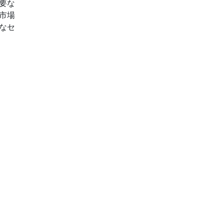
要な
市場
なセ