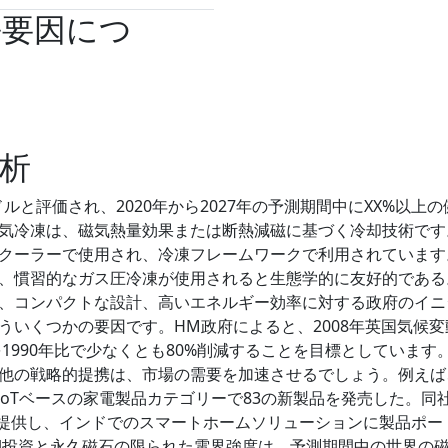
長要因につ
析
ルと評価され、2020年から2027年の予測期間中にXX%以上の
気冷凍は、磁気熱量効果または断熱減磁に基づく冷却技術です
クーラーで使用され、冷凍フレームワークで利用されています
、慣習的なガス圧冷凍が使用されると生態学的に友好的である
、コンパクトな設計、高いエネルギー効率に対する政府のイニ
ういくつかの要因です。HM政府によると、2008年英国気候変
を1990年比で少なくとも80%削減することを目標としています
他の戦略的提携は、市場の需要を加速させるでしょう。例えば
でIoTベースの家電製品カテゴリーで83の新製品を発売した。同
を提供し、インドでのスマートホームソリューションに製品ポー
期投資と永久磁石の限られた電界強度は、予測期間中の世界の