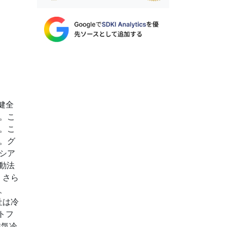
健全
。こ
。こ
。グ
シア
動法
。さら
、
社は冷
トフ
磁気冷