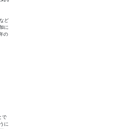
など
加に
年の
とで
うに