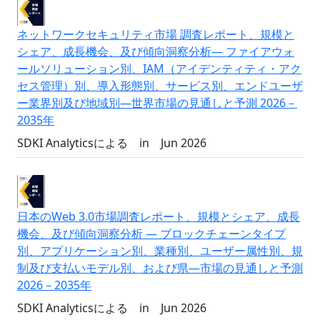
ネットワークセキュリティ市場 調査レポート、規模と
シェア、成長機会、及び傾向洞察分析― ファイアウォ
ールソリューション別、IAM（アイデンティティ・アク
セス管理）別、導入形態別、サービス別、エンドユーザ
ー業界別及び地域別―世界市場の見通しと予測 2026－
2035年
SDKI Analyticsによる
in
Jun 2026
日本のWeb 3.0市場調査レポート、規模とシェア、成長
機会、及び傾向洞察分析 ― ブロックチェーンタイプ
別、アプリケーション別、業種別、ユーザー属性別、規
制及び支払いモデル別、および県―市場の見通しと予測
2026－2035年
SDKI Analyticsによる
in
Jun 2026