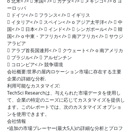
o 北米< />  米国< />  カナダ< />  メキシコ< /> o ヨ
ーロッパ
 ドイツ< />  フランス< />  イギリス
 イタリア< />  スペイン< /> o アジア太平洋< />  中
国< />  日本< />  インド< />  シンガポール< />  韓
国< /> o 中東・アフリカ< />  南アフリカ< />  サウジ
アラビア
 アラブ首長国連邦< />  クウェート< /> o 南アメリカ
 ブラジル< />  アルゼンチン
 コロンビア< /> 競争環境
会社概要:世界の屋内ロケーション市場に存在する主要
企業の詳細な分析.
利用可能なカスタマイズ:
TechSci Researchは、与えられた市場データを使用し
て、企業の特定のニーズに応じてカスタマイズを提供し
ます。このレポートでは、次のカスタマイズ オプショ
ンを使用できます。
会社情報
•追加の市場プレーヤー(最大5人)の詳細な分析とプロフ