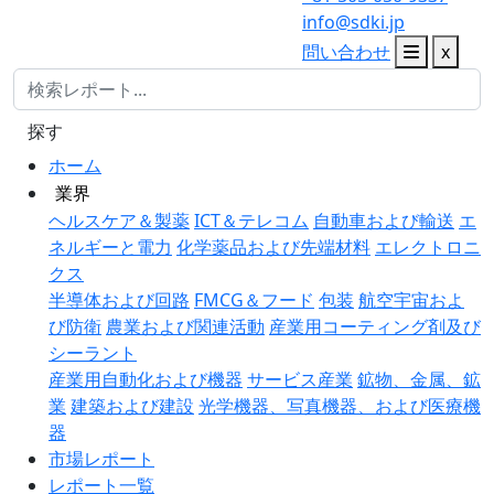
info@sdki.jp
問い合わせ
x
探す
ホーム
業界
ヘルスケア＆製薬
ICT＆テレコム
自動車および輸送
エ
ネルギーと電力
化学薬品および先端材料
エレクトロニ
クス
半導体および回路
FMCG＆フード
包装
航空宇宙およ
び防衛
農業および関連活動
産業用コーティング剤及び
シーラント
産業用自動化および機器
サービス産業
鉱物、金属、鉱
業
建築および建設
光学機器、写真機器、および医療機
器
市場レポート
レポート一覧