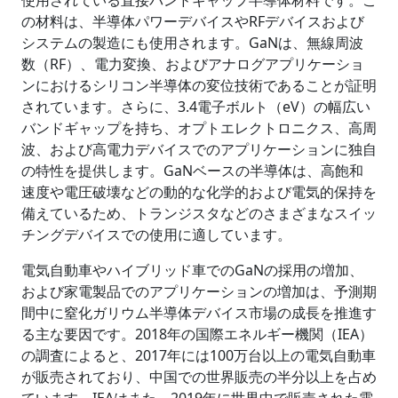
使用されている直接バンドギャップ半導体材料です。こ
の材料は、半導体パワーデバイスやRFデバイスおよび
システムの製造にも使用されます。GaNは、無線周波
数（RF）、電力変換、およびアナログアプリケーショ
ンにおけるシリコン半導体の変位技術であることが証明
されています。さらに、3.4電子ボルト（eV）の幅広い
バンドギャップを持ち、オプトエレクトロニクス、高周
波、および高電力デバイスでのアプリケーションに独自
の特性を提供します。GaNベースの半導体は、高飽和
速度や電圧破壊などの動的な化学的および電気的保持を
備えているため、トランジスタなどのさまざまなスイッ
チングデバイスでの使用に適しています。
電気自動車やハイブリッド車でのGaNの採用の増加、
および家電製品でのアプリケーションの増加は、予測期
間中に窒化ガリウム半導体デバイス市場の成長を推進す
る主な要因です。2018年の国際エネルギー機関（IEA）
の調査によると、2017年には100万台以上の電気自動車
が販売されており、中国での世界販売の半分以上を占め