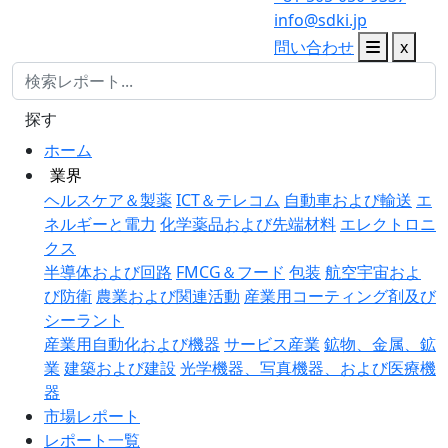
info@sdki.jp
問い合わせ
x
探す
ホーム
業界
ヘルスケア＆製薬
ICT＆テレコム
自動車および輸送
エ
ネルギーと電力
化学薬品および先端材料
エレクトロニ
クス
半導体および回路
FMCG＆フード
包装
航空宇宙およ
び防衛
農業および関連活動
産業用コーティング剤及び
シーラント
産業用自動化および機器
サービス産業
鉱物、金属、鉱
業
建築および建設
光学機器、写真機器、および医療機
器
市場レポート
レポート一覧