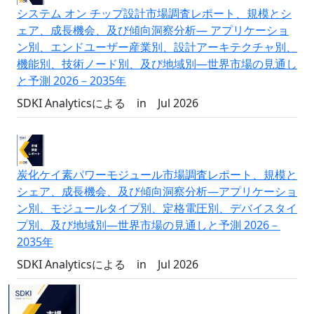
システム オン チップ設計市場調査レポート、規模とシ
ェア、成長機会、及び傾向洞察分析― アプリケーショ
ン別、エンドユーザー産業別、設計アーキテクチャ別、
機能別、技術ノード別、及び地域別―世界市場の見通し
と予測 2026－2035年
SDKI Analyticsによる
in
Jul 2026
炭化ケイ素パワーモジュール市場調査レポート、規模と
シェア、成長機会、及び傾向洞察分析―アプリケーショ
ン別、モジュールタイプ別、定格電圧別、デバイスタイ
プ別、及び地域別―世界市場の見通しと予測 2026－
2035年
SDKI Analyticsによる
in
Jul 2026