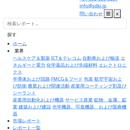
info@sdki.jp
問い合わせ
x
探す
ホーム
業界
ヘルスケア＆製薬
ICT＆テレコム
自動車および輸送
エ
ネルギーと電力
化学薬品および先端材料
エレクトロニ
クス
半導体および回路
FMCG＆フード
包装
航空宇宙およ
び防衛
農業および関連活動
産業用コーティング剤及び
シーラント
産業用自動化および機器
サービス産業
鉱物、金属、鉱
業
建築および建設
光学機器、写真機器、および医療機
器
市場レポート
レポート一覧