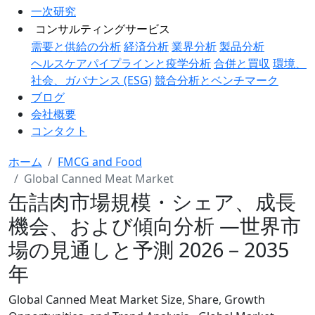
一次研究
コンサルティングサービス
需要と供給の分析
経済分析
業界分析
製品分析
ヘルスケアパイプラインと疫学分析
合併と買収
環境、
社会、ガバナンス (ESG)
競合分析とベンチマーク
ブログ
会社概要
コンタクト
ホーム
FMCG and Food
Global Canned Meat Market
缶詰肉市場規模・シェア、成長
機会、および傾向分析 ―世界市
場の見通しと予測 2026－2035
年
Global Canned Meat Market Size, Share, Growth