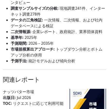
ンタビュー
調査サンプルサイズの分岐:
現地調査241件、インター
ネット調査278件
データの三角検証:
一次情報、二次情報、および社内
データベースによる検証
二次情報源:
企業レポート、政府統計、業界団体資料
基準年:
2025年
予測期間:
2026－2035年
市場規模算出アプローチ:
トップダウン分析とボトム
アップ分析の併用
予測手法:
統計モデルおよび傾向分析
関連レポート
ナッツバター市場
出版日:
Jul 2026
TOC:
リクエストに応じて利用可能