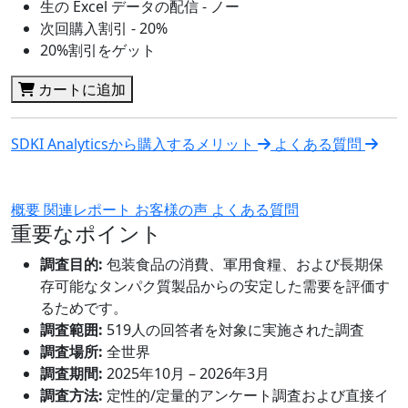
生の Excel データの配信 - ノー
次回購入割引 - 20%
20%割引をゲット
カートに追加
SDKI Analyticsから購入するメリット
よくある質問
概要
関連レポート
お客様の声
よくある質問
重要なポイント
調査目的:
包装食品の消費、軍用食糧、および長期保
存可能なタンパク質製品からの安定した需要を評価す
るためです。
調査範囲:
519人の回答者を対象に実施された調査
調査場所:
全世界
調査期間:
2025年10月 – 2026年3月
調査方法:
定性的/定量的アンケート調査および直接イ