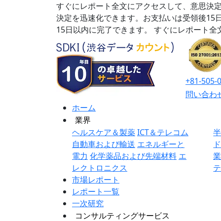
すぐにレポート全文にアクセスして、意思決定
決定を迅速化できます。お支払いは受領後15
15日以内に完了できます。
すぐにレポート全
+81-505-
問い合わ
ホーム
業界
ヘルスケア＆製薬
ICT＆テレコム
自動車および輸送
エネルギーと
電力
化学薬品および先端材料
エ
レクトロニクス
市場レポート
レポート一覧
一次研究
コンサルティングサービス