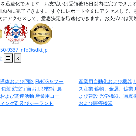
を迅速化できます。お支払いは受領後15日以内に完了できま
日以内に完了できます。
すぐにレポート全文にアクセスして、
文にアクセスして、意思決定を迅速化できます。お支払いは受領
050-9337
info@sdki.jp
せ
x
半導体および回路
FMCG＆フー
産業用自動化および機器
ド
包装
航空宇宙および防衛
農
ス産業
鉱物、金属、鉱業
業および関連活動
産業用コー
よび建設
光学機器、写真
ティング剤及びシーラント
および医療機器