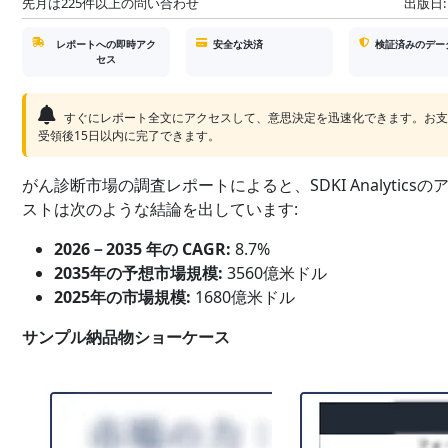
先月は225件以上の問い合わせ
出版日:
レポートへの即時アク
安全な決済
検証済みのデー
セス
すぐにレポート全文にアクセスして、意思決定を迅速化できます。お
受領後15日以内に完了できます。
がん診断市場の調査レポートによると、SDKI Analyticsの
ストは次のような結論を出しています:
2026－2035 年の CAGR:
8.7%
2035年の予想市場規模:
3560億米ドル
2025年の市場規模:
1680億米ドル
サンプル納品物ショーケース