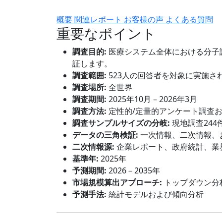
概要
関連レポート
お客様の声
よくある質問
重要なポイント
調査目的:
医療システム全体における分子
証します。
調査範囲:
523人の回答者を対象に実施さ
調査場所:
全世界
調査期間:
2025年10月 – 2026年3月
調査方法:
定性的/定量的アンケート調査
調査サンプルサイズの分岐:
現地調査244
データの三角検証:
一次情報、二次情報、
二次情報源:
企業レポート、政府統計、業
基準年:
2025年
予測期間:
2026－2035年
市場規模算出アプローチ:
トップダウン分
予測手法:
統計モデルおよび傾向分析