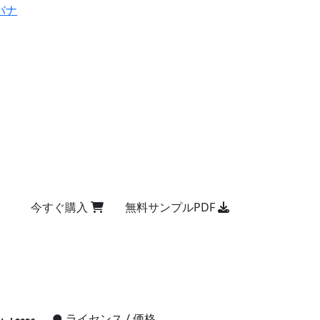
バナ
今すぐ購入
無料サンプルPDF
●
ライセンス / 価格