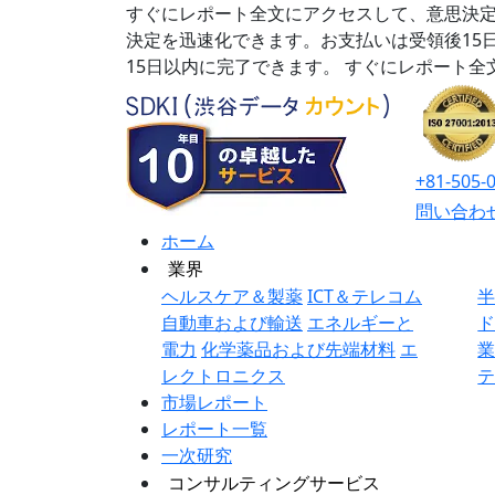
すぐにレポート全文にアクセスして、意思決定
決定を迅速化できます。お支払いは受領後15
15日以内に完了できます。
すぐにレポート全
+81-505-
問い合わ
ホーム
業界
ヘルスケア＆製薬
ICT＆テレコム
自動車および輸送
エネルギーと
電力
化学薬品および先端材料
エ
レクトロニクス
市場レポート
レポート一覧
一次研究
コンサルティングサービス