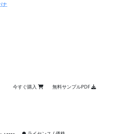
バナ
今すぐ購入
無料サンプルPDF
●
ライセンス / 価格