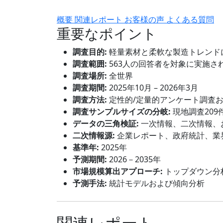
概要
関連レポート
お客様の声
よくある質問
重要なポイント
調査目的:
軽量素材と柔軟な製造トレンド
調査範囲:
563人の回答者を対象に実施さ
調査場所:
全世界
調査期間:
2025年10月 – 2026年3月
調査方法:
定性的/定量的アンケート調査
調査サンプルサイズの分岐:
現地調査209
データの三角検証:
一次情報、二次情報、
二次情報源:
企業レポート、政府統計、業
基準年:
2025年
予測期間:
2026－2035年
市場規模算出アプローチ:
トップダウン分
予測手法:
統計モデルおよび傾向分析
関連レポート