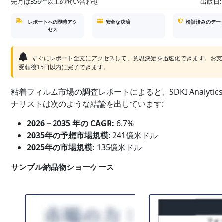
先月は356件以上の問い合わせ
出版日:
レポートへの即時アク
安全な決済
検証済みのデー
セス
すぐにレポート全文にアクセスして、意思決定を迅速化できます。お
受領後15日以内に完了できます。
粘着フィルム市場の調査レポートによると、SDKI Analytic
ナリストは次のような結論を出しています:
2026－2035 年の CAGR:
6.7%
2035年の予想市場規模:
241億米ドル
2025年の市場規模:
135億米ドル
サンプル納品物ショーケース