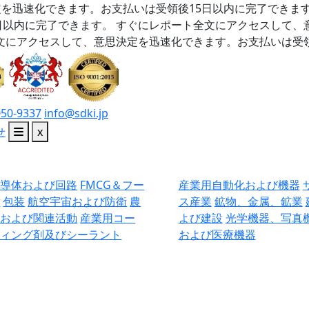
を迅速化できます。お支払いは受領後15日以内に完了できま
日以内に完了できます。
すぐにレポート全文にアクセスして、
文にアクセスして、意思決定を迅速化できます。お支払いは受領
050-9337
info@sdki.jp
せ
x
半導体および回路
FMCG＆フー
産業用自動化および機器
ド
包装
航空宇宙および防衛
農
ス産業
鉱物、金属、鉱業
業および関連活動
産業用コー
よび建設
光学機器、写真
ティング剤及びシーラント
および医療機器