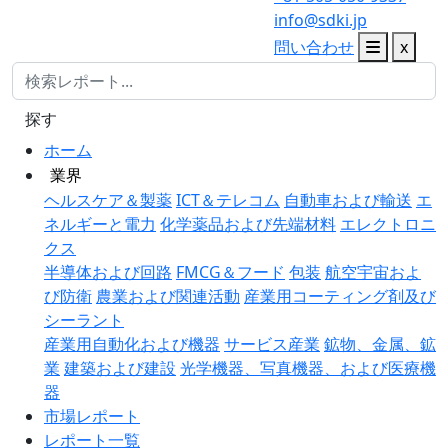
info@sdki.jp
問い合わせ
x
探す
ホーム
業界
ヘルスケア＆製薬
ICT＆テレコム
自動車および輸送
エ
ネルギーと電力
化学薬品および先端材料
エレクトロニ
クス
半導体および回路
FMCG＆フード
包装
航空宇宙およ
び防衛
農業および関連活動
産業用コーティング剤及び
シーラント
産業用自動化および機器
サービス産業
鉱物、金属、鉱
業
建築および建設
光学機器、写真機器、および医療機
器
市場レポート
レポート一覧