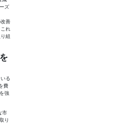
ーズ
の改善
 これ
取り組
を
ている
を費
を強
要な市
取り
。