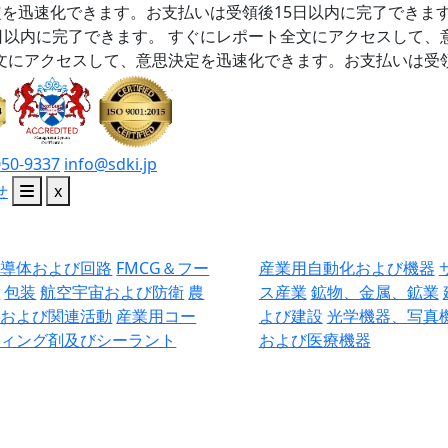
を迅速化できます。お支払いは受領後15日以内に完了できま
日以内に完了できます。
すぐにレポート全文にアクセスして、
文にアクセスして、意思決定を迅速化できます。お支払いは受領
050-9337
info@sdki.jp
せ
x
半導体および回路
FMCG＆フー
産業用自動化および機器
ド
包装
航空宇宙および防衛
農
ス産業
鉱物、金属、鉱業
業および関連活動
産業用コー
よび建設
光学機器、写真
ティング剤及びシーラント
および医療機器