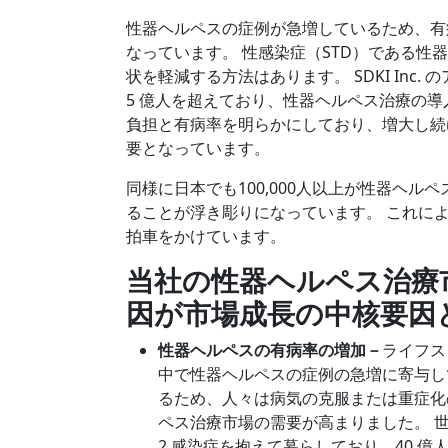
性器ヘルペスの症例が急増しているため、有
なっています。 性感染症（STD）である
状を軽減する方法はあります。 SDKI In
5 億人を超えており、性器ヘルペス治療の
負担と有病率を明らかにしており、増大し続
要となっています。
同様に日本でも100,000人以上が性器ヘ
ることが浮き彫りになっています。 これに
拍車をかけています。
当社の性器ヘルペス治療
因が市場成長の中核要因
性器ヘルペスの有病率の増加－
ライフス
中で性器ヘルペスの症例の急増に寄与し
るため、人々は病気の克服または重症化
ペス治療市場の需要が高まりました。 世界保
2 感染症を抱えて暮らしており、40 億