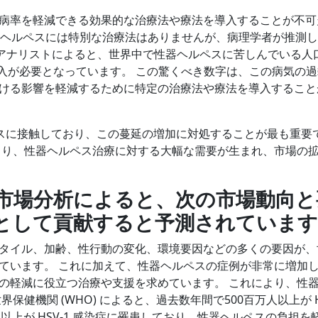
病率を軽減できる効果的な治療法や療法を導入することが不可
性器ヘルペスには特別な治療法はありませんが、病理学者が推測
c. のアナリストによると、世界中で性器ヘルペスに苦しんでいる人
導入が必要となっています。 この驚くべき数字は、この病気の
ける影響を軽減するために特定の治療法や療法を導入すること
ルペスに接触しており、この蔓延の増加に対処することが最も重要
より、性器ヘルペス治療に対する大幅な需要が生まれ、市場の
市場分析によると、次の市場動向と
として貢献すると予測されています
タイル、加齢、性行動の変化、環境要因などの多くの要因が、
ています。 これに加えて、性器ヘルペスの症例が非常に増加
の軽減に役立つ治療や支援を求めています。 これにより、性
健機関 (WHO) によると、過去数年間で500百万人以上が H
人以上が HSV-1 感染症に罹患しており、性器ヘルペスの負担を