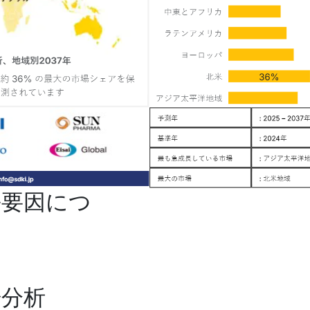
長要因につ
場分析