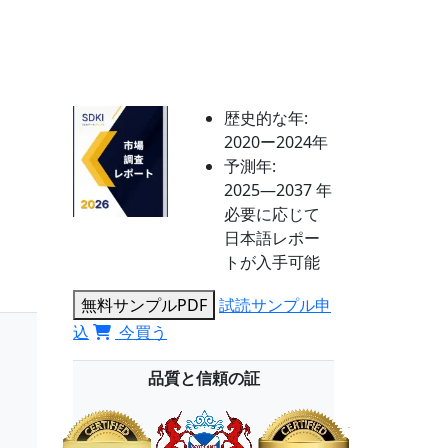
歴史的な年:
2020ー2024年
予測年:
2025―2037 年
必要に応じて
日本語レポー
トが入手可能
無料サンプルPDF
試読サンプル申
込
今買う
品質と信頼の証