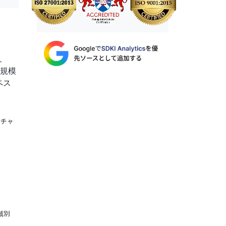
、
場規模
ペス