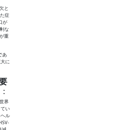
欠と
した症
口が
過剰な
が重
であ
拡大に
要
：
世界
してい
器ヘル
SV-
軽減