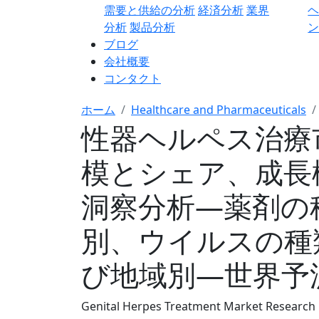
需要と供給の分析
経済分析
業界
分析
製品分析
ン
ブログ
会社概要
コンタクト
ホーム
Healthcare and Pharmaceuticals
性器ヘルペス治療
模とシェア、成長
洞察分析―薬剤の
別、ウイルスの種
び地域別―世界予測2
Genital Herpes Treatment Market Research 