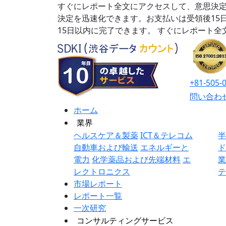
すぐにレポート全文にアクセスして、意思決定
決定を迅速化できます。お支払いは受領後15
15日以内に完了できます。
すぐにレポート全
+81-505-
問い合わ
ホーム
業界
ヘルスケア＆製薬
ICT＆テレコム
自動車および輸送
エネルギーと
電力
化学薬品および先端材料
エ
レクトロニクス
市場レポート
レポート一覧
一次研究
コンサルティングサービス