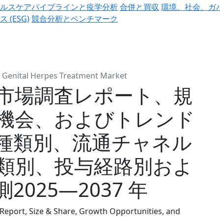
ヘルスケアパイプラインと疫学分析
合併と買収
環境、社会、ガ
ス (ESG)
競合分析とベンチマーク
Genital Herpes Treatment Market
市場調査レポート、規
機会、およびトレンド
種類別、流通チャネル
類別、投与経路別およ
025―2037 年
Report, Size & Share, Growth Opportunities, and