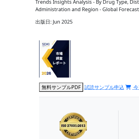
Trends Insights Analysis - By Drug Type, Dis
Administration and Region - Global Forecas
出版日:
Jun 2025
無料サンプルPDF
試読サンプル申込
今