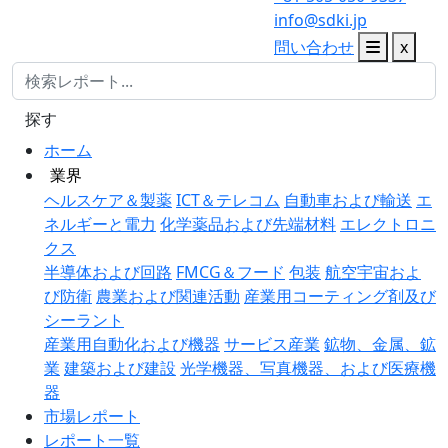
info@sdki.jp
問い合わせ
x
探す
ホーム
業界
ヘルスケア＆製薬
ICT＆テレコム
自動車および輸送
エ
ネルギーと電力
化学薬品および先端材料
エレクトロニ
クス
半導体および回路
FMCG＆フード
包装
航空宇宙およ
び防衛
農業および関連活動
産業用コーティング剤及び
シーラント
産業用自動化および機器
サービス産業
鉱物、金属、鉱
業
建築および建設
光学機器、写真機器、および医療機
器
市場レポート
レポート一覧