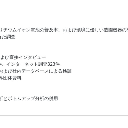
リチウムイオン電池の普及率、および環境に優しい造園機器の
れた調査
および直接インタビュー
件、インターネット調査323件
および社内データベースによる検証
界団体資料
析とボトムアップ分析の併用