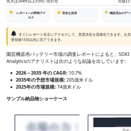
先月は294件以上の問い合わせ
出版日:
レポートへの即時アク
安全な決済
検証済みのデー
セス
すぐにレポート全文にアクセスして、意思決定を迅速化できます。お
受領後15日以内に完了できます。
園芸機器用バッテリー市場の調査レポートによると、SDKI
Analyticsのアナリストは次のような結論を出しています:
2026－2035 年の CAGR:
10.7%
2035年の予想市場規模:
205億米ドル
2025年の市場規模:
74億米ドル
サンプル納品物ショーケース