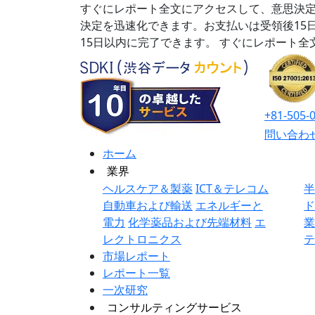
すぐにレポート全文にアクセスして、意思決定
決定を迅速化できます。お支払いは受領後15
15日以内に完了できます。
すぐにレポート全
+81-505-
問い合わ
ホーム
業界
ヘルスケア＆製薬
ICT＆テレコム
自動車および輸送
エネルギーと
電力
化学薬品および先端材料
エ
レクトロニクス
市場レポート
レポート一覧
一次研究
コンサルティングサービス