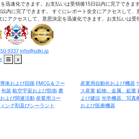
を迅速化できます。お支払いは受領後15日以内に完了できま
日以内に完了できます。
すぐにレポート全文にアクセスして、
文にアクセスして、意思決定を迅速化できます。お支払いは受領
050-9337
info@sdki.jp
せ
x
半導体および回路
FMCG＆フー
産業用自動化および機器
ド
包装
航空宇宙および防衛
農
ス産業
鉱物、金属、鉱業
業および関連活動
産業用コー
よび建設
光学機器、写真
ティング剤及びシーラント
および医療機器