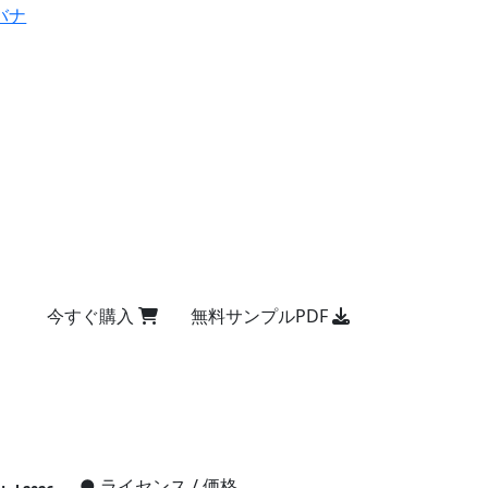
バナ
今すぐ購入
無料サンプルPDF
●
ライセンス / 価格