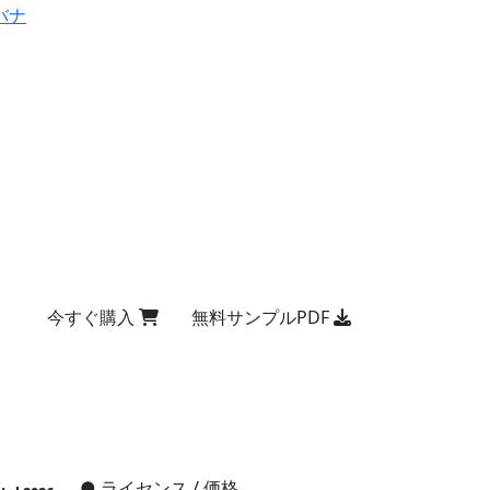
バナ
今すぐ購入
無料サンプルPDF
●
ライセンス / 価格