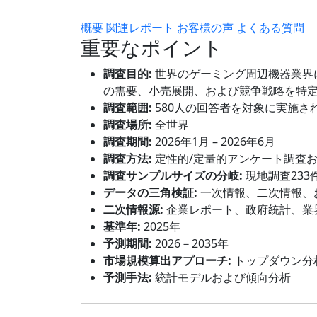
概要
関連レポート
お客様の声
よくある質問
重要なポイント
調査目的:
世界のゲーミング周辺機器業界
の需要、小売展開、および競争戦略を特
調査範囲:
580人の回答者を対象に実施さ
調査場所:
全世界
調査期間:
2026年1月 – 2026年6月
調査方法:
定性的/定量的アンケート調査
調査サンプルサイズの分岐:
現地調査233
データの三角検証:
一次情報、二次情報、
二次情報源:
企業レポート、政府統計、業
基準年:
2025年
予測期間:
2026－2035年
市場規模算出アプローチ:
トップダウン分
予測手法:
統計モデルおよび傾向分析