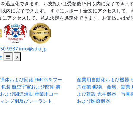
を迅速化できます。お支払いは受領後15日以内に完了できま
日以内に完了できます。
すぐにレポート全文にアクセスして、
文にアクセスして、意思決定を迅速化できます。お支払いは受領
050-9337
info@sdki.jp
せ
x
半導体および回路
FMCG＆フー
産業用自動化および機器
ド
包装
航空宇宙および防衛
農
ス産業
鉱物、金属、鉱業
業および関連活動
産業用コー
よび建設
光学機器、写真
ティング剤及びシーラント
および医療機器