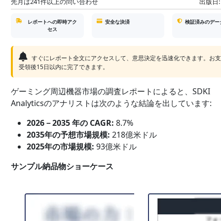
先月は241件以上の問い合わせ
出版日:
レポートへの即時アク
安全な決済
検証済みのデー
セス
すぐにレポート全文にアクセスして、意思決定を迅速化できます。お
受領後15日以内に完了できます。
ゲーミング周辺機器市場の調査レポートによると、SDKI
Analyticsのアナリストは次のような結論を出しています:
2026－2035 年の CAGR:
8.7%
2035年の予想市場規模:
218億米ドル
2025年の市場規模:
93億米ドル
サンプル納品物ショーケース