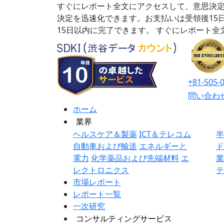
すぐにレポート全文にアクセスして、意思決定
決定を迅速化できます。お支払いは受領後15
15日以内に完了できます。
すぐにレポート全
+81-505-
問い合わ
ホーム
業界
ヘルスケア＆製薬
ICT＆テレコム
自動車および輸送
エネルギーと
電力
化学薬品および先端材料
エ
レクトロニクス
市場レポート
レポート一覧
一次研究
コンサルティングサービス